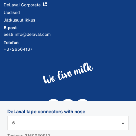
DeLaval Corporate
Uudised
Jätkusuutlikkus
E-post
eesti.info@delaval.com
Telefon
+3726564137
DeLaval tape connectors with nose
5
Tootenr: 2150030912