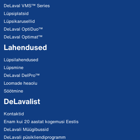
DeLaval VMS™ Series
Lüpsiplatsid
Lüpsikarusellid
DeLaval OptiDuo™
DeLaval Optimat™
Lahendused
Lüpsilahendused
Lüpsmine
DeLaval DelPro™
Loomade heaolu
Söötmine
DeLavalist
Kontaktid
Enam kui 20 aastat kogemusi Eestis
DeLavali Müügibussid
DeLavali püsikliendiprogramm