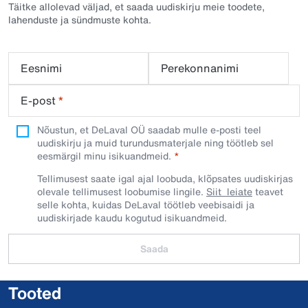
Täitke allolevad väljad, et saada uudiskirju meie toodete,
lahenduste ja sündmuste kohta.
Eesnimi
Perekonnanimi
E-post
*
Nõustun, et DeLaval OÜ saadab mulle e-posti teel
uudiskirju ja muid turundusmaterjale ning töötleb sel
eesmärgil minu isikuandmeid.​
Tellimusest saate igal ajal loobuda, klõpsates uudiskirjas
olevale tellimusest loobumise lingile.
Siit leiate
teavet
selle kohta, kuidas DeLaval töötleb veebisaidi ja
uudiskirjade kaudu kogutud isikuandmeid.
Saada
Tooted