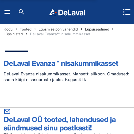
Kodu
Tooted
Lüpsmise põhivahendid
Lüpsiseadmed
Lüpsiriistad
DeLaval Evanza™ nisakummikasset
DeLaval Evanza™ nisakummikasset
DeLaval Evanza nisakummikasset. Mansett: silkoon. Omadused:
sama kõigi nisasuuruste jaoks. Kogus 4 tk
DeLaval OÜ tooted, lahendused ja
sündmused sinu postkasti!