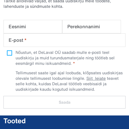
Täitke allolevad väljad, et saada uudiskirju meie toodete,
lahenduste ja sündmuste kohta.
Eesnimi
Perekonnanimi
E-post
*
Nõustun, et DeLaval OÜ saadab mulle e-posti teel
uudiskirju ja muid turundusmaterjale ning töötleb sel
eesmärgil minu isikuandmeid.​
Tellimusest saate igal ajal loobuda, klõpsates uudiskirjas
olevale tellimusest loobumise lingile.
Siit leiate
teavet
selle kohta, kuidas DeLaval töötleb veebisaidi ja
uudiskirjade kaudu kogutud isikuandmeid.
Saada
Tooted