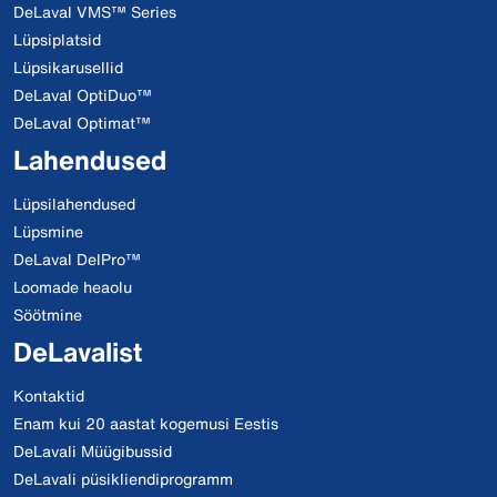
DeLaval VMS™ Series
Lüpsiplatsid
Lüpsikarusellid
DeLaval OptiDuo™
DeLaval Optimat™
Lahendused
Lüpsilahendused
Lüpsmine
DeLaval DelPro™
Loomade heaolu
Söötmine
DeLavalist
Kontaktid
Enam kui 20 aastat kogemusi Eestis
DeLavali Müügibussid
DeLavali püsikliendiprogramm