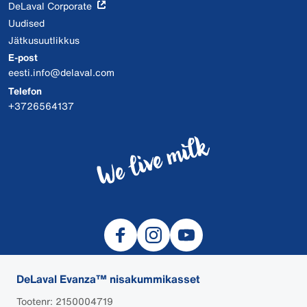
DeLaval Corporate
Uudised
Jätkusuutlikkus
E-post
eesti.info@delaval.com
Telefon
+3726564137
DeLaval Evanza™ nisakummikasset
Tootenr: 2150004719