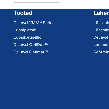
Tooted
Lahe
DeLaval VMS™ Series
Lüpsila
Lüpsiplatsid
Lüpsmi
Lüpsikarusellid
DeLaval
DeLaval OptiDuo™
Loomade
DeLaval Optimat™
Söötmi