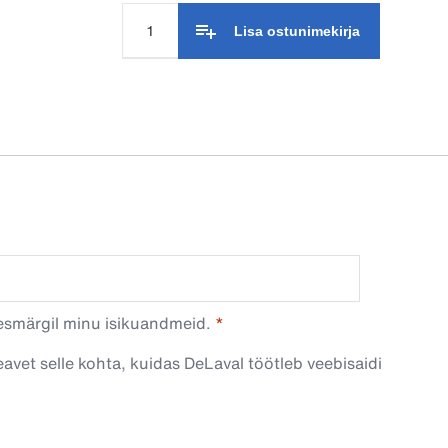
Lisa ostunimekirja
esmärgil minu isikuandmeid.​
avet selle kohta, kuidas DeLaval töötleb veebisaidi