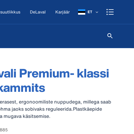
suutlikkus
DeLaval
Karjäär
ET
ali Premium- klassi
ikammits
erasest, ergonoomiliste nuppudega, millega saab
ehma jaoks sobivaks reguleerida.Plastkäepide
ja mugava käsitsemise.
7885