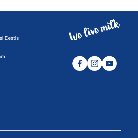
i Eestis
amm