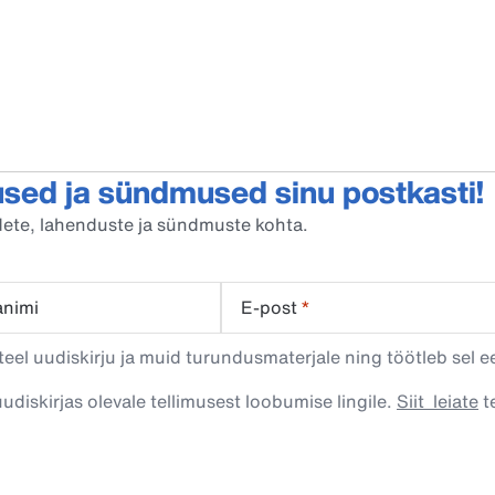
sed ja sündmused sinu postkasti!
oodete, lahenduste ja sündmuste kohta.
animi
E-post
*
eel uudiskirju ja muid turundusmaterjale ning töötleb sel e
uudiskirjas olevale tellimusest loobumise lingile.
Siit leiate
te