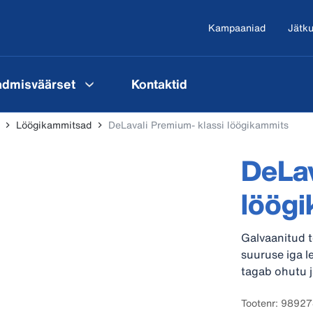
Kampaaniad
Jätku
admisväärset
Kontaktid
Löögikammitsad
DeLavali Premium- klassi löögikammits
DeLav
löög
Galvaanitud t
suuruse iga l
tagab ohutu 
Tootenr: 9892