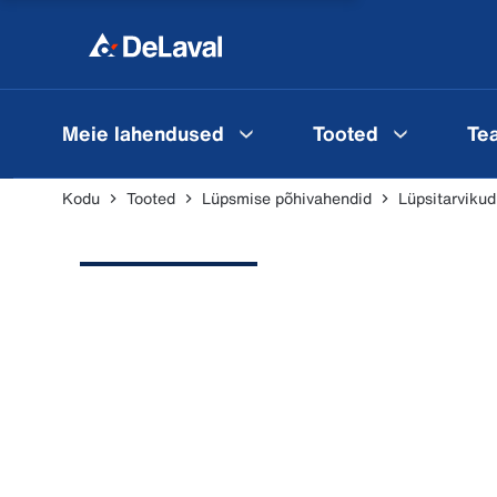
Meie lahendused
Tooted
Te
Kodu
Tooted
Lüpsmise põhivahendid
Lüpsitarvikud