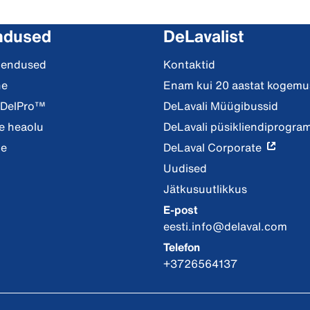
ndused
DeLavalist
hendused
Kontaktid
ne
Enam kui 20 aastat kogemus
 DelPro™
DeLavali Müügibussid
 heaolu
DeLavali püsikliendiprogr
ne
DeLaval Corporate
Uudised
Jätkusuutlikkus
E-post
eesti.info@delaval.com
Telefon
+3726564137