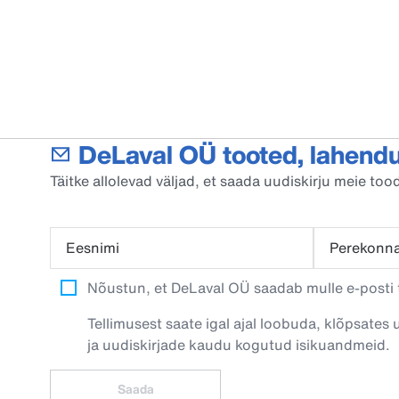
DeLaval OÜ tooted, lahendu
Täitke allolevad väljad, et saada uudiskirju meie t
Eesnimi
Perekonn
Nõustun, et DeLaval OÜ saadab mulle e-posti t
Tellimusest saate igal ajal loobuda, klõpsates 
ja uudiskirjade kaudu kogutud isikuandmeid.
Saada