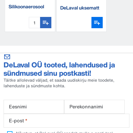
Silikoonaerosool
DeLaval uksematt
400 ml
DeLaval OÜ tooted, lahendused ja
sündmused sinu postkasti!
Täitke allolevad väljad, et saada uudiskirju meie toodete,
lahenduste ja sündmuste kohta.
Eesnimi
Perekonnanimi
E-post
*