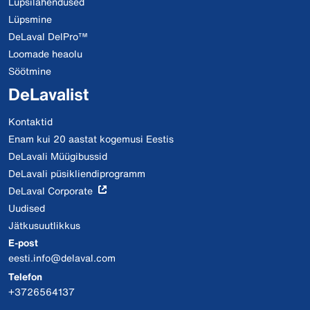
Lüpsilahendused
Lüpsmine
DeLaval DelPro™
Loomade heaolu
Söötmine
DeLavalist
Kontaktid
Enam kui 20 aastat kogemusi Eestis
DeLavali Müügibussid
DeLavali püsikliendiprogramm
DeLaval Corporate
Uudised
Jätkusuutlikkus
E-post
eesti.info@delaval.com
Telefon
+3726564137