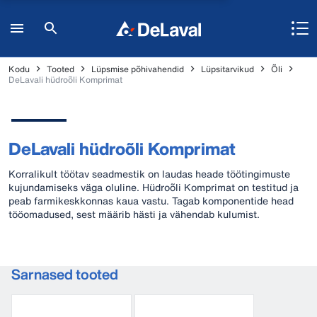
Kodu
Tooted
Lüpsmise põhivahendid
Lüpsitarvikud
Õli
DeLavali hüdroõli Komprimat
DeLavali hüdroõli Komprimat
Korralikult töötav seadmestik on laudas heade töötingimuste
kujundamiseks väga oluline. Hüdroõli Komprimat on testitud ja
peab farmikeskkonnas kaua vastu. Tagab komponentide head
tööomadused, sest määrib hästi ja vähendab kulumist.
Sarnased tooted