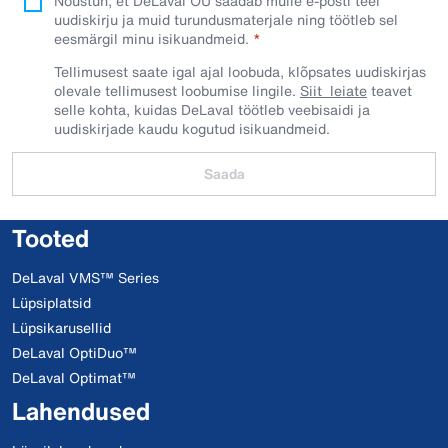
Nõustun, et DeLaval OÜ saadab mulle e-posti teel
uudiskirju ja muid turundusmaterjale ning töötleb sel
eesmärgil minu isikuandmeid.​
Tellimusest saate igal ajal loobuda, klõpsates uudiskirjas
olevale tellimusest loobumise lingile.
Siit leiate
teavet
selle kohta, kuidas DeLaval töötleb veebisaidi ja
uudiskirjade kaudu kogutud isikuandmeid.
Saada
Tooted
DeLaval VMS™ Series
Lüpsiplatsid
Lüpsikarusellid
DeLaval OptiDuo™
DeLaval Optimat™
Lahendused