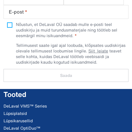
E-post
*
Nõustun, et DeLaval OÜ saadab mulle e-posti teel
uudiskirju ja muid turundusmaterjale ning töötleb sel
eesmärgil minu isikuandmeid.​
Tellimusest saate igal ajal loobuda, klõpsates uudiskirjas
olevale tellimusest loobumise lingile.
Siit leiate
teavet
selle kohta, kuidas DeLaval töötleb veebisaidi ja
uudiskirjade kaudu kogutud isikuandmeid.
Saada
Tooted
DeLaval VMS™ Series
Lüpsiplatsid
Lüpsikarusellid
DeLaval OptiDuo™