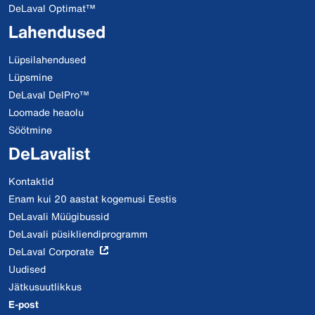
DeLaval Optimat™
Lahendused
Lüpsilahendused
Lüpsmine
DeLaval DelPro™
Loomade heaolu
Söötmine
DeLavalist
Kontaktid
Enam kui 20 aastat kogemusi Eestis
DeLavali Müügibussid
DeLavali püsikliendiprogramm
DeLaval Corporate
Uudised
Jätkusuutlikkus
E-post