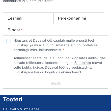
lahenduste ja sündmuste kohta.
Eesnimi
Perekonnanimi
E-post
*
Nõustun, et DeLaval OÜ saadab mulle e-posti teel
uudiskirju ja muid turundusmaterjale ning töötleb sel
eesmärgil minu isikuandmeid.​
Tellimusest saate igal ajal loobuda, klõpsates uudiskirjas
olevale tellimusest loobumise lingile.
Siit leiate
teavet
selle kohta, kuidas DeLaval töötleb veebisaidi ja
uudiskirjade kaudu kogutud isikuandmeid.
Saada
Tooted
DeLaval VMS™ Series