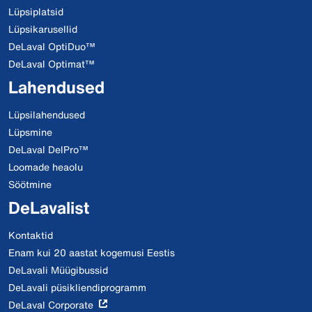
Lüpsiplatsid
Lüpsikarusellid
DeLaval OptiDuo™
DeLaval Optimat™
Lahendused
Lüpsilahendused
Lüpsmine
DeLaval DelPro™
Loomade heaolu
Söötmine
DeLavalist
Kontaktid
Enam kui 20 aastat kogemusi Eestis
DeLavali Müügibussid
DeLavali püsikliendiprogramm
DeLaval Corporate