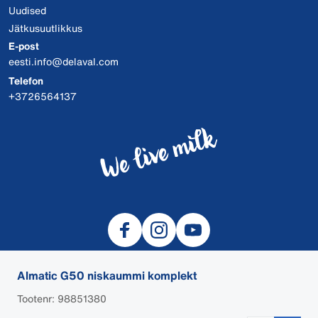
Uudised
Jätkusuutlikkus
E-post
eesti.info@delaval.com
Telefon
+3726564137
Almatic G50 niskaummi komplekt
Tootenr: 98851380
© 2026 DeLaval