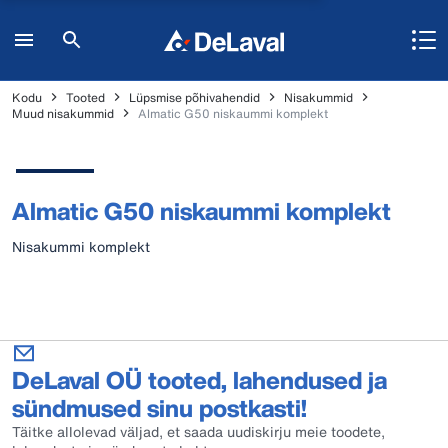
Kodu
Tooted
Lüpsmise põhivahendid
Nisakummid
Muud nisakummid
Almatic G50 niskaummi komplekt
Almatic G50 niskaummi komplekt
Nisakummi komplekt
DeLaval OÜ tooted, lahendused ja
sündmused sinu postkasti!
Täitke allolevad väljad, et saada uudiskirju meie toodete,