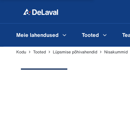
Meie lahendused
Tooted
Te
Kodu
Tooted
Lüpsmise põhivahendid
Nisakummid