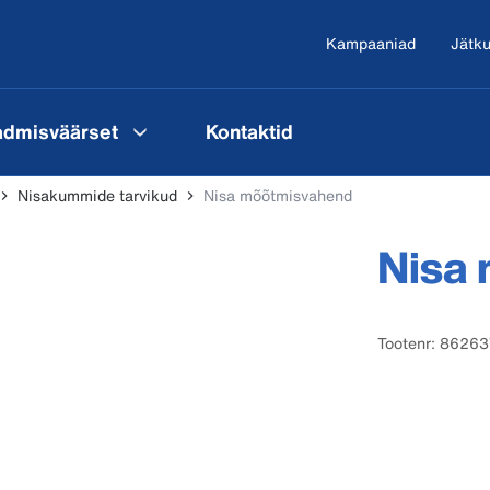
Kampaaniad
Jätku
admisväärset
Kontaktid
Nisakummide tarvikud
Nisa mõõtmisvahend
Nisa
Tootenr: 8626