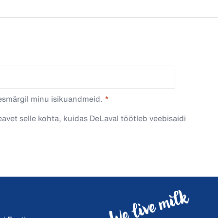
esmärgil minu isikuandmeid.​
avet selle kohta, kuidas DeLaval töötleb veebisaidi