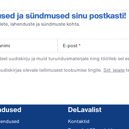
sed ja sündmused sinu postkasti!
oodete, lahenduste ja sündmuste kohta.
animi
E-post
*
eel uudiskirju ja muid turundusmaterjale ning töötleb sel e
uudiskirjas olevale tellimusest loobumise lingile.
Siit leiate
te
ndused
DeLavalist
hendused
Kontaktid