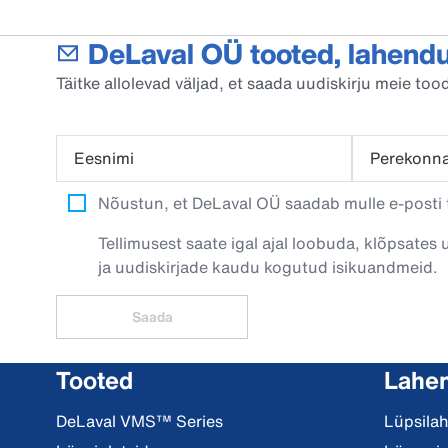
DeLaval OÜ tooted, lahendu
Täitke allolevad väljad, et saada uudiskirju meie t
Eesnimi
Perekonn
Nõustun, et DeLaval OÜ saadab mulle e-posti t
Tellimusest saate igal ajal loobuda, klõpsates 
ja uudiskirjade kaudu kogutud isikuandmeid.
Saada
Tooted
Lahe
DeLaval VMS™ Series
Lüpsila