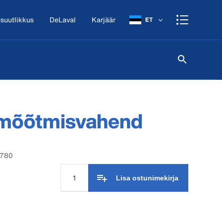
suutlikkus
DeLaval
Karjäär
ET
 mõõtmisvahend
3780
Lisa ostunimekirja