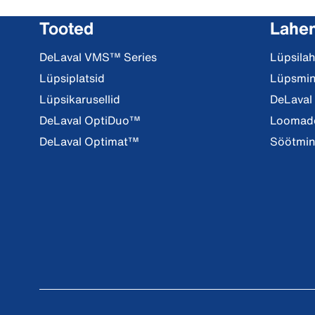
Tooted
Lahe
DeLaval VMS™ Series
Lüpsila
Lüpsiplatsid
Lüpsmi
Lüpsikarusellid
DeLaval
DeLaval OptiDuo™
Loomade
DeLaval Optimat™
Söötmi