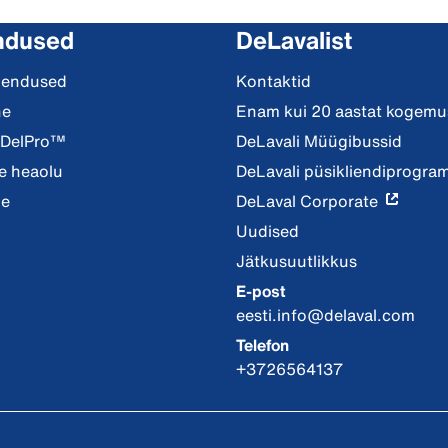
ndused
DeLavalist
hendused
Kontaktid
ne
Enam kui 20 aastat kogemus
 DelPro™
DeLavali Müügibussid
 heaolu
DeLavali püsikliendiprogr
ne
DeLaval Corporate
Uudised
Jätkusuutlikkus
E-post
eesti.info@delaval.com
Telefon
+3726564137