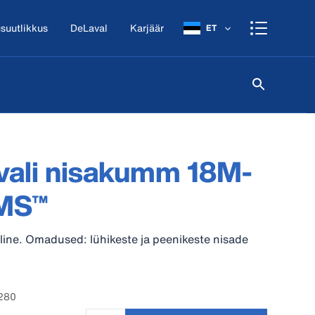
suutlikkus
DeLaval
Karjäär
ET
vali nisakumm 18M-
MS™
line. Omadused: lühikeste ja peenikeste nisade
4280