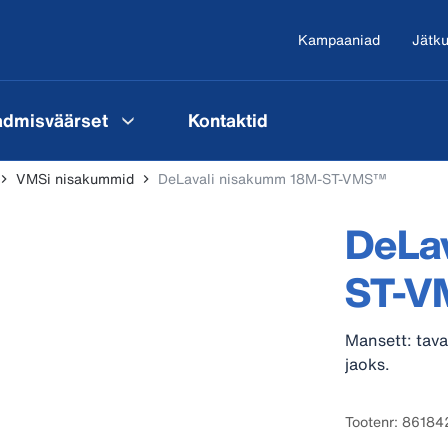
Kampaaniad
Jätku
admisväärset
Kontaktid
VMSi nisakummid
DeLavali nisakumm 18M-ST-VMS™
DeLa
ST-V
Mansett: tava
jaoks.
Tootenr: 8618