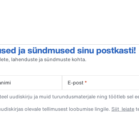
sed ja sündmused sinu postkasti!
oodete, lahenduste ja sündmuste kohta.
animi
E-post
*
eel uudiskirju ja muid turundusmaterjale ning töötleb sel e
uudiskirjas olevale tellimusest loobumise lingile.
Siit leiate
te