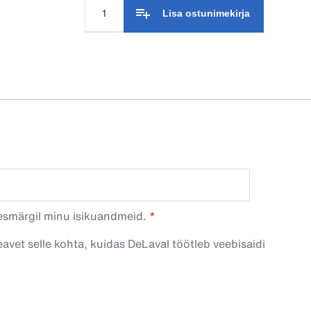
Lisa ostunimekirja
esmärgil minu isikuandmeid.​
avet selle kohta, kuidas DeLaval töötleb veebisaidi