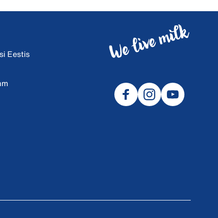
i Eestis
amm