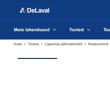
Meie lahendused
Tooted
Te
Kodu
Tooted
Lüpsmise põhivahendid
Nisakummid