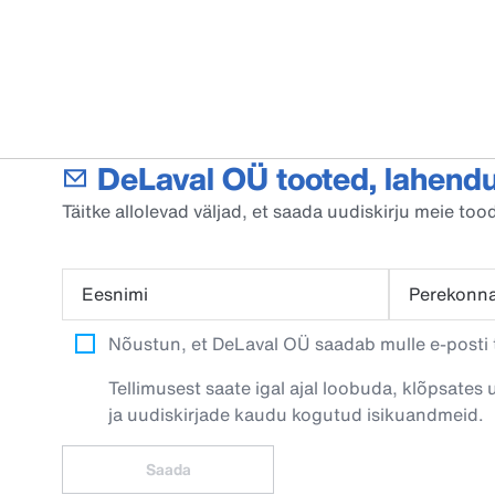
DeLaval OÜ tooted, lahendu
Täitke allolevad väljad, et saada uudiskirju meie t
Eesnimi
Perekonn
Nõustun, et DeLaval OÜ saadab mulle e-posti t
Tellimusest saate igal ajal loobuda, klõpsates 
ja uudiskirjade kaudu kogutud isikuandmeid.
Saada