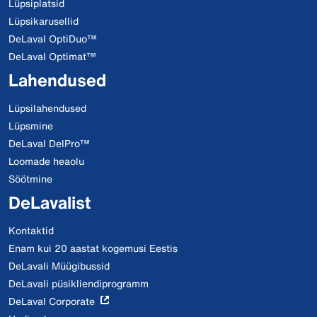
Lüpsiplatsid
Lüpsikarusellid
DeLaval OptiDuo™
DeLaval Optimat™
Lahendused
Lüpsilahendused
Lüpsmine
DeLaval DelPro™
Loomade heaolu
Söötmine
DeLavalist
Kontaktid
Enam kui 20 aastat kogemusi Eestis
DeLavali Müügibussid
DeLavali püsikliendiprogramm
DeLaval Corporate