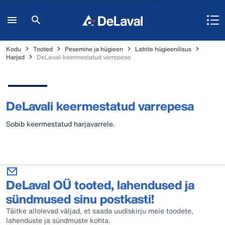
Kodu
Tooted
Pesemine ja hügieen
Latrite hügieenilisus
Harjad
DeLavali keermestatud varrepesa
DeLavali keermestatud varrepesa
Sobib keermestatud harjavarrele.
DeLaval OÜ tooted, lahendused ja
sündmused sinu postkasti!
Täitke allolevad väljad, et saada uudiskirju meie toodete,
lahenduste ja sündmuste kohta.