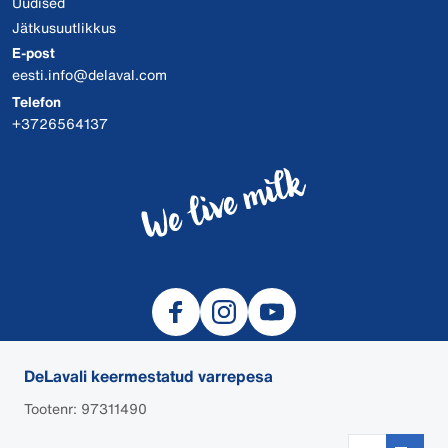
Uudised
Jätkusuutlikkus
E-post
eesti.info@delaval.com
Telefon
+3726564137
DeLavali keermestatud varrepesa
Tootenr: 97311490
© 2026 DeLaval