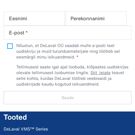
Eesnimi
Perekonnanimi
E-post
*
Nõustun, et DeLaval OÜ saadab mulle e-posti teel
uudiskirju ja muid turundusmaterjale ning töötleb sel
eesmärgil minu isikuandmeid.​
Tellimusest saate igal ajal loobuda, klõpsates uudiskirjas
olevale tellimusest loobumise lingile.
Siit leiate
teavet
selle kohta, kuidas DeLaval töötleb veebisaidi ja
uudiskirjade kaudu kogutud isikuandmeid.
Saada
Tooted
DeLaval VMS™ Series