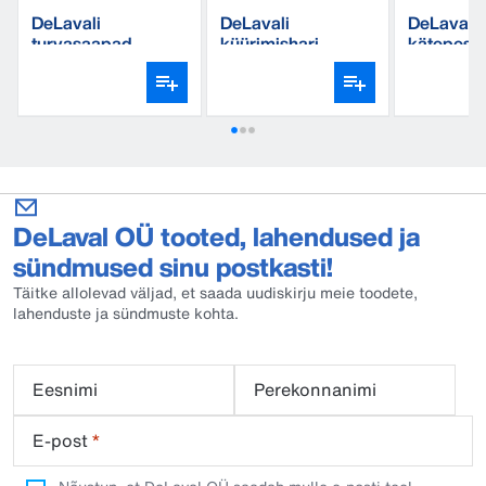
DeLavali
DeLavali
DeLavali
turvasaapad
küürimishari
kätepesu
Regular
DeLaval OÜ tooted, lahendused ja
sündmused sinu postkasti!
Täitke allolevad väljad, et saada uudiskirju meie toodete,
lahenduste ja sündmuste kohta.
Eesnimi
Perekonnanimi
E-post
*