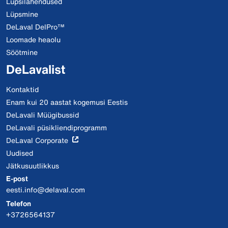
Lüpsilahendused
Lüpsmine
DeLaval DelPro™
Loomade heaolu
Söötmine
DeLavalist
Kontaktid
Enam kui 20 aastat kogemusi Eestis
DeLavali Müügibussid
DeLavali püsikliendiprogramm
DeLaval Corporate
Uudised
Jätkusuutlikkus
E-post
eesti.info@delaval.com
Telefon
+3726564137