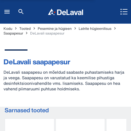
Kodu
Tooted
Pesemine ja hügieen
Latrite hügieenilisus
Saapapesur
DeLavali saapapesur
DeLavali saapapesur
DeLavali saapapesu on mõeldud saabaste puhastamiseks harja
ja veega. Saapapesu on varustatud ka keemilise pihustiga
desinfektsioonivahendite vms. lisamiseks. Saapapesu on hea
vahend piimaruumi puhtuse hoidmiseks.
Sarnased tooted