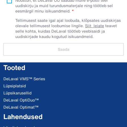
Nõustun, et DeLaval OÜ saadab mulle e-posti teel
uudiskirju ja muid turundusmaterjale ning töötleb sel
eesmärgil minu isikuandmeid.​
Tellimusest saate igal ajal loobuda, klõpsates uudiskirjas
olevale tellimusest loobumise lingile.
Siit leiate
teavet
selle kohta, kuidas DeLaval töötleb veebisaidi ja
uudiskirjade kaudu kogutud isikuandmeid.
Saada
Tooted
DeLaval VMS™ Series
Lüpsiplatsid
Lüpsikarusellid
DeLaval OptiDuo™
DeLaval Optimat™
Lahendused