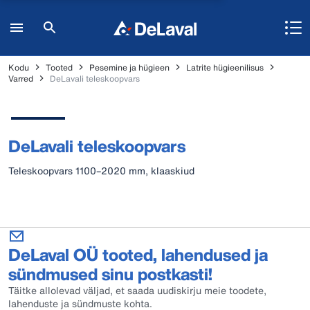
Kodu
Tooted
Pesemine ja hügieen
Latrite hügieenilisus
Varred
DeLavali teleskoopvars
DeLavali teleskoopvars
Teleskoopvars 1100–2020 mm, klaaskiud
DeLaval OÜ tooted, lahendused ja
sündmused sinu postkasti!
Täitke allolevad väljad, et saada uudiskirju meie toodete,
lahenduste ja sündmuste kohta.