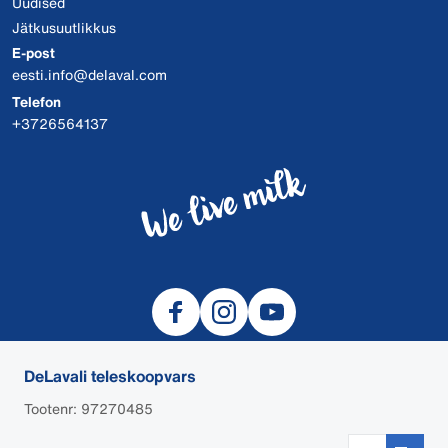
Uudised
Jätkusuutlikkus
E-post
eesti.info@delaval.com
Telefon
+3726564137
DeLavali teleskoopvars
Tootenr: 97270485
© 2026 DeLaval