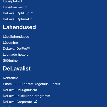
Lüpsiplatsid
Lüpsikarusellid
DeLaval OptiDuo™
DeLaval Optimat™
Lahendused
Lüpsilahendused
Lüpsmine
DeLaval DelPro™
Loomade heaolu
Söötmine
DeLavalist
Kontaktid
Enam kui 20 aastat kogemusi Eestis
DeLavali Müügibussid
DeLavali püsikliendiprogramm
DeLaval Corporate