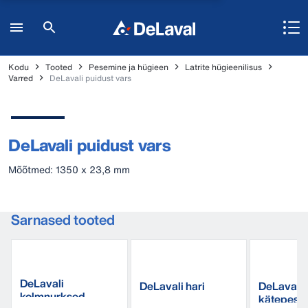
Kodu
Tooted
Pesemine ja hügieen
Latrite hügieenilisus
Varred
DeLavali puidust vars
DeLavali puidust vars
Mõõtmed: 1350 x 23,8 mm
Sarnased tooted
DeLavali
DeLavali hari
DeLavali
kolmnurksed
kätepesu