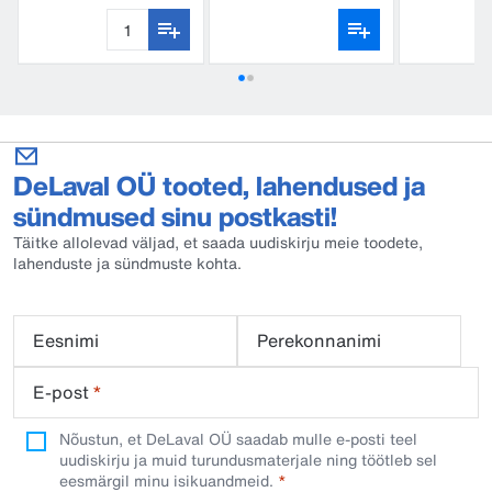
kraabid
Regular
DeLaval OÜ tooted, lahendused ja
sündmused sinu postkasti!
Täitke allolevad väljad, et saada uudiskirju meie toodete,
lahenduste ja sündmuste kohta.
Eesnimi
Perekonnanimi
E-post
*
Nõustun, et DeLaval OÜ saadab mulle e-posti teel
uudiskirju ja muid turundusmaterjale ning töötleb sel
eesmärgil minu isikuandmeid.​