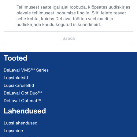
Tellimusest saate igal ajal loobuda, klõpsates uudiskirjas
olevale tellimusest loobumise lingile.
Siit leiate
teavet
selle kohta, kuidas DeLaval töötleb veebisaidi ja
uudiskirjade kaudu kogutud isikuandmeid.
Saada
Tooted
DeLaval VMS™ Series
Lüpsiplatsid
Lüpsikarusellid
DeLaval OptiDuo™
DeLaval Optimat™
Lahendused
Lüpsilahendused
Lüpsmine