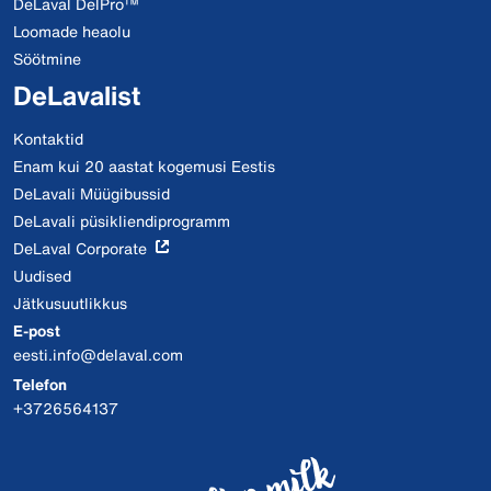
DeLaval DelPro™
Loomade heaolu
Söötmine
DeLavalist
Kontaktid
Enam kui 20 aastat kogemusi Eestis
DeLavali Müügibussid
DeLavali püsikliendiprogramm
DeLaval Corporate
Uudised
Jätkusuutlikkus
E-post
eesti.info@delaval.com
Telefon
+3726564137