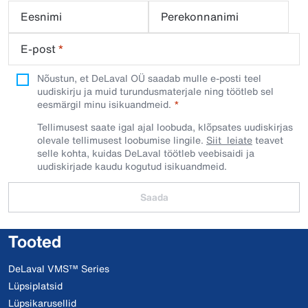
Eesnimi
Perekonnanimi
E-post
*
Nõustun, et DeLaval OÜ saadab mulle e-posti teel
uudiskirju ja muid turundusmaterjale ning töötleb sel
eesmärgil minu isikuandmeid.​
Tellimusest saate igal ajal loobuda, klõpsates uudiskirjas
olevale tellimusest loobumise lingile.
Siit leiate
teavet
selle kohta, kuidas DeLaval töötleb veebisaidi ja
uudiskirjade kaudu kogutud isikuandmeid.
Saada
Tooted
DeLaval VMS™ Series
Lüpsiplatsid
Lüpsikarusellid