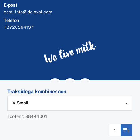
E-post
eesti.info@delaval.com
Telefon
+3726564137
Traksidega kombinesoon
X-Small
Tootenr: 88444001
© 2026 DeLaval
DeLaval.com Küpsised
DeLaval.com Eraelu puutumatus