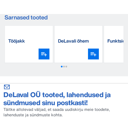
Sarnased tooted
Tööjakk
DeLavali õhem
Funktsion
dressipluus.
särk
DeLaval OÜ tooted, lahendused ja
sündmused sinu postkasti!
Täitke allolevad väljad, et saada uudiskirju meie toodete,
lahenduste ja sündmuste kohta.