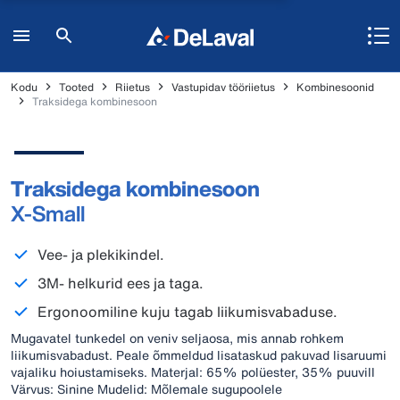
Kodu
Tooted
Riietus
Vastupidav tööriietus
Kombinesoonid
Traksidega kombinesoon
Traksidega kombinesoon
X-Small
Vee- ja plekikindel.
3M- helkurid ees ja taga.
Ergonoomiline kuju tagab liikumisvabaduse.
Mugavatel tunkedel on veniv seljaosa, mis annab rohkem
liikumisvabadust. Peale õmmeldud lisataskud pakuvad lisaruumi
vajaliku hoiustamiseks. Materjal: 65% polüester, 35% puuvill
Värvus: Sinine Mudelid: Mõlemale sugupoolele