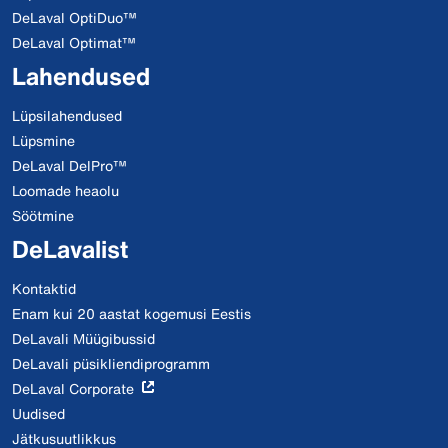
DeLaval OptiDuo™
DeLaval Optimat™
Lahendused
Lüpsilahendused
Lüpsmine
DeLaval DelPro™
Loomade heaolu
Söötmine
DeLavalist
Kontaktid
Enam kui 20 aastat kogemusi Eestis
DeLavali Müügibussid
DeLavali püsikliendiprogramm
DeLaval Corporate
Uudised
Jätkusuutlikkus