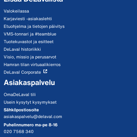
Valokeilassa
Karjaviesti -asiakaslehti
Etuohjelma ja tietojen päivitys
VMS-tonnari ja #teamblue
Tuotekuvastot ja esitteet
DeLaval historiikki
Visio, missio ja perusarvot
Hamran tilan virtuaalikierros
DeLaval Corporate
Asiakaspalvelu
OmaDeLaval tili
Usein kysytyt kysymykset
Sähköpostiosoite
asiakaspalvelu@delaval.com
Puhelinnumero ma-pe 8-16
020 7568 340