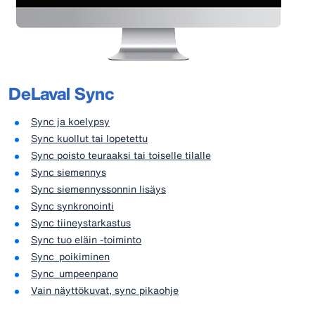
DeLaval Sync
Sync ja koelypsy
Sync kuollut tai lopetettu
Sync poisto teuraaksi tai toiselle tilalle
Sync siemennys
Sync siemennyssonnin lisäys
Sync synkronointi
Sync tiineystarkastus
Sync tuo eläin -toiminto
Sync_poikiminen
Sync_umpeenpano
Vain näyttökuvat, sync pikaohje