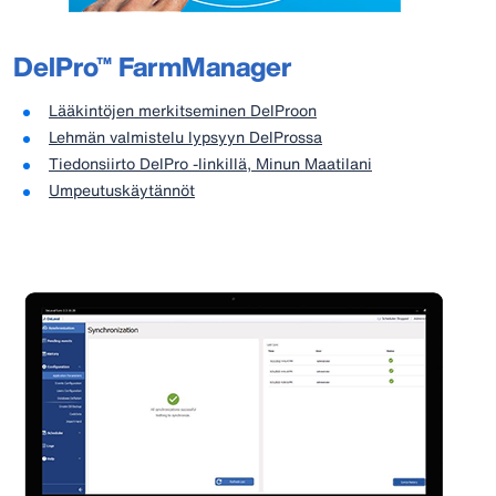
DelPro™ FarmManager
Lääkintöjen merkitseminen DelProon​
Lehmän valmistelu lypsyyn DelProssa​
Tiedonsiirto DelPro -linkillä, Minun Maatilani​
Umpeutuskäytännöt