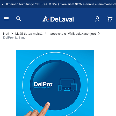
Ilmainen toimitus yli 200€ (ALV 0%) tilauksille! 10% alennus ensimmäisestä
Koti
Lisää tietoa meistä
Itseopiskelu -VMS asiakasohjeet
DelPro- ja Sync