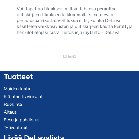
Voit lopettaa tilauksesi milloin tahansa peruuttaa
uutiskirjeen tilauksen klikkaamalla siinä olevaa
peruutuspainiketta. Voit lukea siitä, kuinka DeLaval
käsittelee verkkosivuston ja uutiskirjeen kautta kerättyjä
henkilötietojasi tästä
Tietosuojakäytäntö - DeLaval
Lähetä
Tuotteet
Maidon laatu
Eläinten hyvinvointi
Ruokinta
Aitaus
Pesu ja puhdistus
Työvaatteet
Lisää DeLavalista