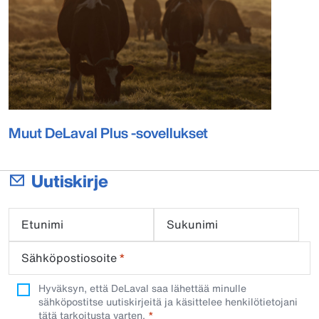
Muut DeLaval Plus -sovellukset
Uutiskirje
Etunimi
Sukunimi
Sähköpostiosoite
*
Hyväksyn, että DeLaval saa lähettää minulle
sähköpostitse uutiskirjeitä ja käsittelee henkilötietojani
tätä tarkoitusta varten.