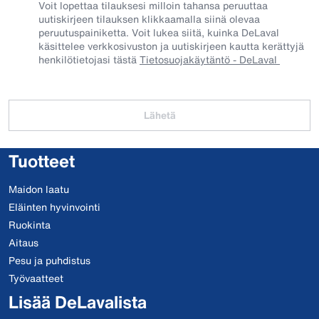
Voit lopettaa tilauksesi milloin tahansa peruuttaa
uutiskirjeen tilauksen klikkaamalla siinä olevaa
peruutuspainiketta. Voit lukea siitä, kuinka DeLaval
käsittelee verkkosivuston ja uutiskirjeen kautta kerättyjä
henkilötietojasi tästä
Tietosuojakäytäntö - DeLaval
Lähetä
Tuotteet
Maidon laatu
Eläinten hyvinvointi
Ruokinta
Aitaus
Pesu ja puhdistus
Työvaatteet
Lisää DeLavalista