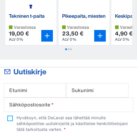
Tekninen t-paita
Pikeepaita, miesten
Keskipaks
malli
Varastossa
Varastossa
Varasto
19,00 €
23,50 €
4,90 €
ALV 0%
ALV 0%
ALV 0%
Uutiskirje
Etunimi
Sukunimi
Sähköpostiosoite
*
Hyväksyn, että DeLaval saa lähettää minulle
sähköpostitse uutiskirjeitä ja käsittelee henkilötietojani
tätä tarkoitusta varten.