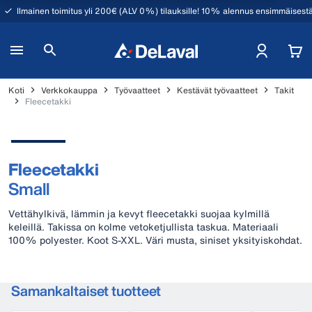
Ilmainen toimitus yli 200€ (ALV 0%) tilauksille! 10% alennus ensimmäisestä
Koti
Verkkokauppa
Työvaatteet
Kestävät työvaatteet
Takit
Fleecetakki
Fleecetakki
Small
Vettähylkivä, lämmin ja kevyt fleecetakki suojaa kylmillä
keleillä. Takissa on kolme vetoketjullista taskua. Materiaali
100% polyester. Koot S-XXL. Väri musta, siniset yksityiskohdat.
Samankaltaiset tuotteet