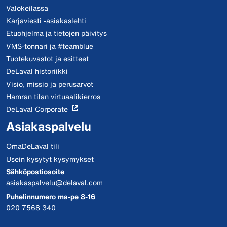
Valokeilassa
Karjaviesti -asiakaslehti
Etuohjelma ja tietojen päivitys
VMS-tonnari ja #teamblue
Tuotekuvastot ja esitteet
DeLaval historiikki
Visio, missio ja perusarvot
Hamran tilan virtuaalikierros
DeLaval Corporate
Asiakaspalvelu
OmaDeLaval tili
Usein kysytyt kysymykset
Sähköpostiosoite
asiakaspalvelu@delaval.com
Puhelinnumero ma-pe 8-16
020 7568 340