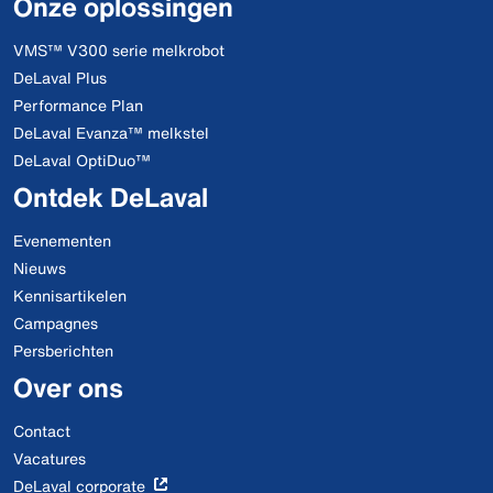
Onze oplossingen
VMS™ V300 serie melkrobot
DeLaval Plus
Performance Plan
DeLaval Evanza™ melkstel
DeLaval OptiDuo™
Ontdek DeLaval
Evenementen
Nieuws
Kennisartikelen
Campagnes
Persberichten
Over ons
Contact
Vacatures
DeLaval corporate