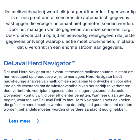
De melkveehouderij wordt elk jaar geraffineerder. Tegenwoordig
is er een groot aantal sensoren die automatisch gegevens
vastleggen die vroeger helemaal niet gemeten konden worden.
Door het managen van de gegevens van deze sensoren zorgt
DelPro ervoor dat u op tijd en eenvoudig weergegeven de juiste
gegevens ontvangt waarop u actie moet ondernemen, in plaats
dat u verdrinkt in een enorme stroom aan gegevens.
DeLaval Herd Navigator™
DeLaval Herd Navigator stelt vooruitstrevende melkveehouders in staat om
hun veestapel op proactieve wijze te managen. Herd Navigator biedt
nauwkeurige analyse van melk om een actieplan te ontwikkelen voor elke
koe en de veestapel om de winstgevendheid van het bedrijf te verbeteren
door verbeterde voortplantingsresultaten en lagere gezondheidskosten.
Bovendien kunt u uw tijd veel efficiënter benutten. Wanneer u aan uw dag
begint, waarschuwt DeLaval DelPro met Herd Navigator u over de koeien
die geïnsemineerd moeten worden, op drachtigheid gecontroleerd moeten
worden, behandeld moeten worden of verdere aandacht nodig hebben.
Lees meer