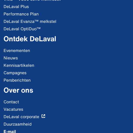
DeLaval Plus
Performance Plan
DeLaval Evanza™ melkstel
DeLaval OptiDuo™
Ontdek DeLaval
Evenementen
Nieuws
Kennisartikelen
Campagnes
Persberichten
Over ons
Contact
Vacatures
DeLaval corporate
Duurzaamheid
E-mail