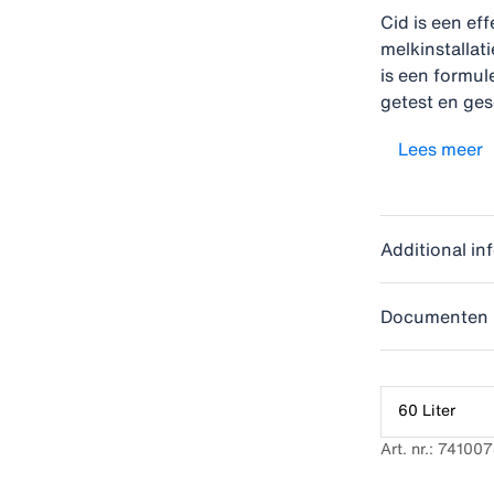
Cid is een ef
melkinstallat
is een formule
getest en ges
het ideale pr
Lees meer
schoonmaakrou
reinigingsmid
goede reinigi
melkkwaliteit
Additional in
melkinstallati
Documenten
60 Liter
Art. nr.: 74100