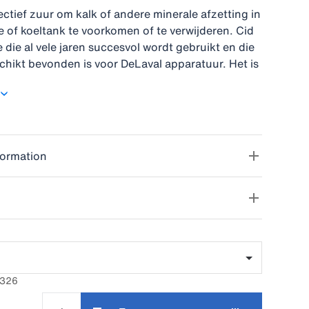
fectief zuur om kalk of andere minerale afzetting in
ie of koeltank te voorkomen of te verwijderen. Cid
 die al vele jaren succesvol wordt gebruikt en die
chikt bevonden is voor DeLaval apparatuur. Het is
oduct om te gebruiken in een alternerende
tine. Cid is een veilig betrouwbaar zuur
del met een goede prijs-kwaliteitsverhouding. Een
ngsroutine draagt bij aan een hoogwaardige
 en vermindert het risico op bacteriegroei in de
formation
e.
7326