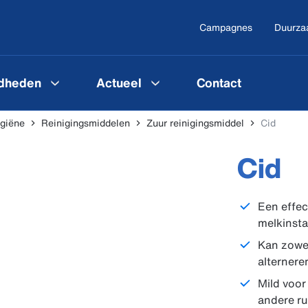
Campagnes
Duurza
gdheden
Actueel
Contact
ygiëne
Reinigingsmiddelen
Zuur reinigingsmiddel
Cid
Cid
Een effec
melkinsta
Kan zowel
alternere
Mild voor
andere r