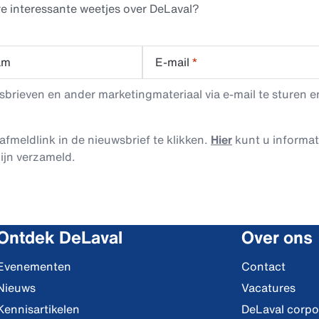
e interessante weetjes over DeLaval?
am
E-mail
*
rieven en ander marketingmateriaal via e-mail te sturen en
afmeldlink in de nieuwsbrief te klikken.
Hier
kunt u informa
ijn verzameld.
Ontdek DeLaval
Over ons
Evenementen
Contact
Nieuws
Vacatures
Kennisartikelen
DeLaval corpo