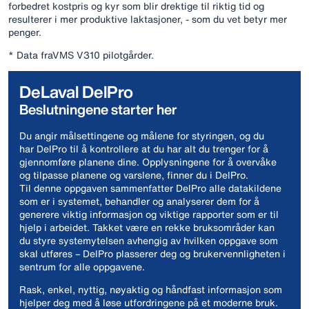
forbedret kostpris og kyr som blir drektige til riktig tid og
resulterer i mer produktive laktasjoner, - som du vet betyr mer
penger.
* Data fraVMS V310 pilotgårder.
DeLaval DelPro
Beslutningene starter her
Du angir målsettingene og målene for styringen, og du
har DelPro til å kontrollere at du har alt du trenger for å
gjennomføre planene dine. Opplysningene for å overvåke
og tilpasse planene og varslene, finner du i DelPro.
Til denne oppgaven sammenfatter DelPro alle datakildene
som er i systemet, behandler og analyserer dem for å
generere viktig informasjon og viktige rapporter som er til
hjelp i arbeidet. Takket være en rekke bruksområder kan
du styre systemytelsen avhengig av hvilken oppgave som
skal utføres – DelPro plasserer deg og brukervennligheten i
sentrum for alle oppgavene.
Rask, enkel, nyttig, nøyaktig og håndfast informasjon som
hjelper deg med å løse utfordringene på et moderne bruk.