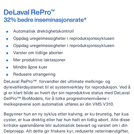
DeLaval RePro™
32% bedre inseminasjonsrate*
Automatisk drektighetskontroll
Oppdag uregelmessigheter i reproduksjonssyklusen
Oppdag uregelmessigheter i reproduksjonssyklusen
Varsler om tidlige aborter
Mer produktive laktasjoner
Mindre åpne kuer
Redusere utrangering
DeLaval RePro™ forvandler det ultimate melkings- og
dyrevelferdsystemet til et systemverktøy for reproduksjon. Ved å
gi er klart bilde av hvert dyr sin reproduktive status med DeLaval
DelPro™ BioModels, for å tolke progrestronenivåene i
melkeprøvene som automatisk utføres av din VMS V310.
Begynner hun en ny syklus etter kalving, er ku brunstig, har kua
cyster, er kua drektig eller har hun hatt en tidlig abort. Alle disse
kritiske spørsmålene blir automatisk besvart og varslet om i din
Delproapp. Alt dette gir friskere kyr, reduserte veterinærutgifter,