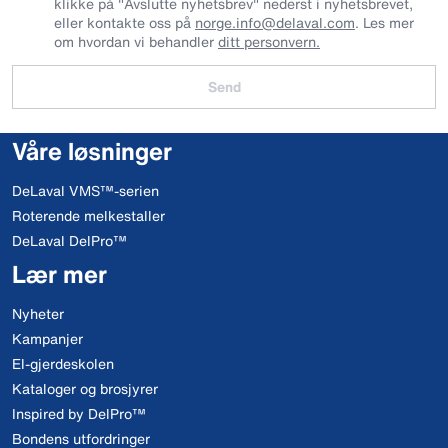
klikke på "Avslutte nyhetsbrev" nederst i nyhetsbrevet,
eller kontakte oss på
norge.info@delaval.com
. Les mer
om hvordan vi behandler
ditt personvern.
Send
Våre løsninger
DeLaval VMS™-serien
Roterende melkestaller
DeLaval DelPro™
Lær mer
Nyheter
Kampanjer
El-gjerdeskolen
Kataloger og brosjyrer
Inspired by DelPro™
Bondens utfordringer