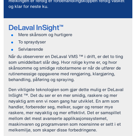
melkingen er ferdig er forbehandlingskoppen ferdig vasket
og klar for neste ku.
DeLaval InSight™
Mere skånsom og hurtigere
To spraydyser
Selvlærende
Når du observerer en DeLaval VMS ™ i drift, er det to ting
som umiddelbart slår deg. Hvor rolige kyrne er, og hvor
skånsomme og smidige robotarmene er når de utfører de
rutinemessige oppgavene med rengjøring, klargjøring,
behandling, påføring og spraying.
Den viktigste teknologien som gjør dette mulig er DeLaval
InSight ™. Det du ser er en mer smidig, raskere og mer
nøyaktig arm enn vi noen gang har utviklet. En arm som
handler, forbereder seg, melker, suger og renser mye
raskere, mer nøyaktig og mer effektivt. Det er samspillet
mellom det mest avanserte applikasjonssystemet,
maskinvaren og programvaren som noensinne er sett i et
melkemiljø, som skaper disse forbedringene.