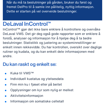
Når du må ta beslutninger på gården, bruker du først og
fremst DelPro til å samle inn pålitelig, nyttig informasjon.
Dette er starten på vel overveide beslutninger.
DeLaval InControl™
InControl™ gjør det ikke bare enklere å kontrollere og overvåke
DeLaval VMS. Det gir deg også gode rapporter som er enklere å
forstå, analyser og informasjon for å hjelpe deg å ta bedre
beslutninger. Statistikk og justering av systeminnstillinger er
enkelt innen rekkevidde. Du har kontrollen, oversikt over daglige
rutiner og kudata, og du kan enkelt dele informasjonen med
andre.
Du kan raskt og enkelt se:
Kukø til VMS™
Individuell kustatus og ytelsesdata
Finn min ku i fjøset eller på beitet
Opplysninger om kyr som nylig er melket
Aktivitetsinformasjon
Informasjon om somatiske celletall