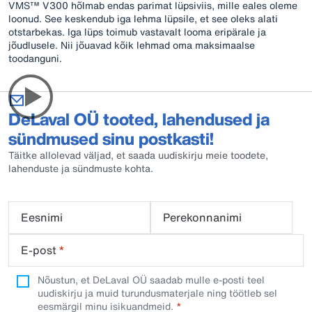
VMS™ V300 hõlmab endas parimat lüpsiviis, mille eales oleme
loonud. See keskendub iga lehma lüpsile, et see oleks alati
otstarbekas. Iga lüps toimub vastavalt looma eripärale ja
jõudlusele. Nii jõuavad kõik lehmad oma maksimaalse
toodanguni.
DeLaval OÜ tooted, lahendused ja
sündmused sinu postkasti!
Täitke allolevad väljad, et saada uudiskirju meie toodete,
lahenduste ja sündmuste kohta.
Eesnimi
Perekonnanimi
E-post
*
Nõustun, et DeLaval OÜ saadab mulle e-posti teel
uudiskirju ja muid turundusmaterjale ning töötleb sel
eesmärgil minu isikuandmeid.​