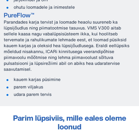
ohutu loomadele ja inimestele
PureFlow™
Parandades karja tervist ja loomade heaolu suureneb ka
lüpsijõudlus ning piimatootmise tasuvus. VMS V300 aitab
sellele kaasa nagu vabalüpsisüsteem ikka, kui hoolitseb
tervemate ja rahulikumate lehmade eest, et loomad püsiksid
kauem karjas ja oleksid hea lüpsijõudlusega. Eraldi eellüpsiks
mõeldud nisakannu, ICARi kinnitusega veerandipõhise
piimavoolu mõõtmise ning lehma piimavoolust sõltuva
pulsatsiooni ja lüpsirežiimi abil on abiks hea udaratervise
saavutamisel.
kauem karjas püsimine
parem viljakus
udara parem tervis
Parim lüpsiviis, mille eales oleme
loonud