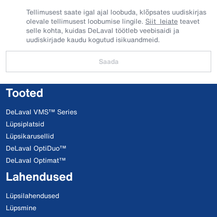
Tellimusest saate igal ajal loobuda, klõpsates uudiskirjas
olevale tellimusest loobumise lingile.
Siit leiate
teavet
selle kohta, kuidas DeLaval töötleb veebisaidi ja
uudiskirjade kaudu kogutud isikuandmeid.
Saada
Tooted
DeLaval VMS™ Series
Lüpsiplatsid
Lüpsikarusellid
DeLaval OptiDuo™
DeLaval Optimat™
Lahendused
Lüpsilahendused
Lüpsmine