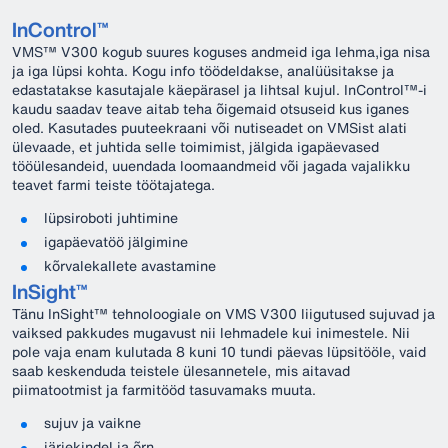
InControl™
VMS™ V300 kogub suures koguses andmeid iga lehma,iga nisa
ja iga lüpsi kohta. Kogu info töödeldakse, analüüsitakse ja
edastatakse kasutajale käepärasel ja lihtsal kujul. InControl™-i
kaudu saadav teave aitab teha õigemaid otsuseid kus iganes
oled. Kasutades puuteekraani või nutiseadet on VMSist alati
ülevaade, et juhtida selle toimimist, jälgida igapäevased
tööülesandeid, uuendada loomaandmeid või jagada vajalikku
teavet farmi teiste töötajatega.
lüpsiroboti juhtimine
igapäevatöö jälgimine
kõrvalekallete avastamine
InSight™
Tänu InSight™ tehnoloogiale on VMS V300 liigutused sujuvad ja
vaiksed pakkudes mugavust nii lehmadele kui inimestele. Nii
pole vaja enam kulutada 8 kuni 10 tundi päevas lüpsitööle, vaid
saab keskenduda teistele ülesannetele, mis aitavad
piimatootmist ja farmitööd tasuvamaks muuta.
sujuv ja vaikne
järjekindel ja õrn