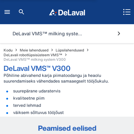
DeLaval VMS™ milking system V300
Kodu
Meie lahendused
Lüpsilahendused
DeLavali robotlüpsisüsteem VMS™
DeLaval VMS™ milking system V300
DeLaval VMS™ V300
Põhiline abivahend karja piimatoodangu ja heaolu
suurendamiseks vähendades samaaegselt tööjõukulu.
suurepärane udaratervis
kvaliteetne piim
terved lehmad
väiksem sõltuvus tööjõust
Peamised eelised