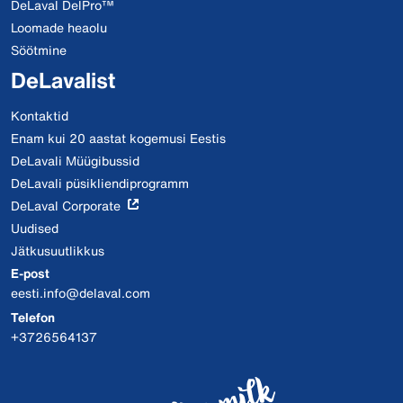
DeLaval DelPro™
Loomade heaolu
Söötmine
DeLavalist
Kontaktid
Enam kui 20 aastat kogemusi Eestis
DeLavali Müügibussid
DeLavali püsikliendiprogramm
DeLaval Corporate
Uudised
Jätkusuutlikkus
E-post
eesti.info@delaval.com
Telefon
+3726564137