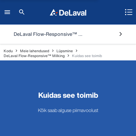
DeLaval Flow-Responsive™ Milking
Kodu
Meie lahendused
Lüpsmine
DeLaval Flow-Responsive™ Milking
Kuidas see toimib
Kuidas see toimib
Kõik saab alguse piimavoolust