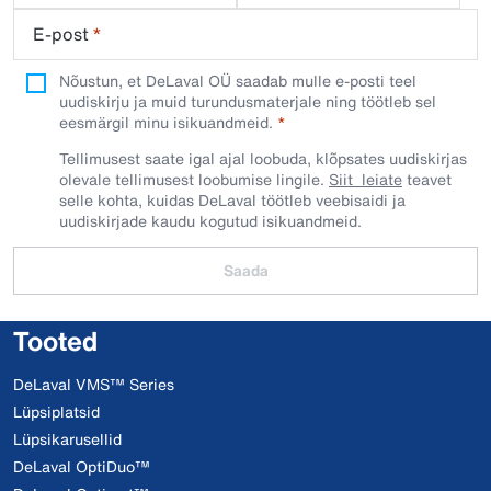
E-post
*
Nõustun, et DeLaval OÜ saadab mulle e-posti teel
uudiskirju ja muid turundusmaterjale ning töötleb sel
eesmärgil minu isikuandmeid.​
Tellimusest saate igal ajal loobuda, klõpsates uudiskirjas
olevale tellimusest loobumise lingile.
Siit leiate
teavet
selle kohta, kuidas DeLaval töötleb veebisaidi ja
uudiskirjade kaudu kogutud isikuandmeid.
Saada
Tooted
DeLaval VMS™ Series
Lüpsiplatsid
Lüpsikarusellid
DeLaval OptiDuo™