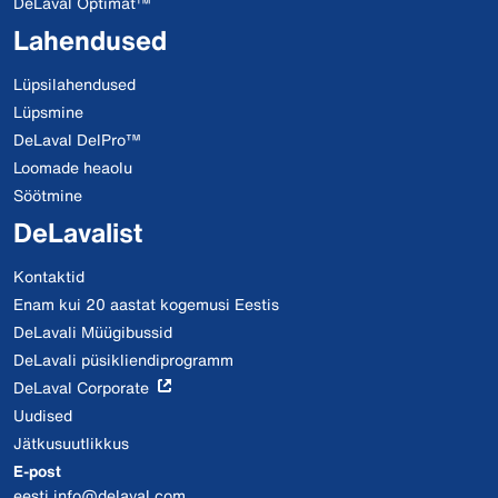
DeLaval Optimat™
Lahendused
Lüpsilahendused
Lüpsmine
DeLaval DelPro™
Loomade heaolu
Söötmine
DeLavalist
Kontaktid
Enam kui 20 aastat kogemusi Eestis
DeLavali Müügibussid
DeLavali püsikliendiprogramm
DeLaval Corporate
Uudised
Jätkusuutlikkus
E-post
eesti.info@delaval.com