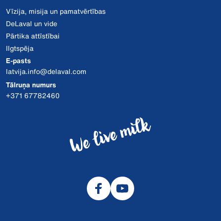
Vīzija, misija un pamatvērtības
DeLaval un vide
Pārtika attīstībai
Ilgtspēja
E-pasts
latvija.info@delaval.com
Tālruņa numurs
+371 67782460