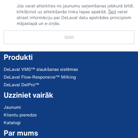
Jūs varat atteikties no jaunumu saņemšanas jebkurā brīdī,
klikšķinot uz atteikšanās linka lapas apakšā.
Šeit
varat
atrast informāciju par DeLaval datu apstrādes principiem
mājaslapā un e-ziņās.
Sūtīt
Produkti
DeLaval VMS™ slaukšanas sistēmas
DeLaval Flow-Responsive™ Milking
DeLaval DelPro™
Uzziniet vairāk
Jaunumi
Klientu pieredze
Katalogi
Par mums