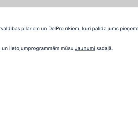
valdības pīlāriem un DelPro rīkiem, kuri palīdz jums pieņem
lPro un lietojumprogrammām mūsu
Jaunumi
sadaļā.