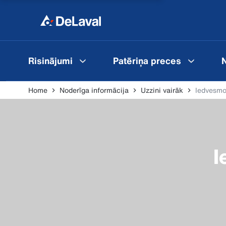
Risinājumi
Patēriņa preces
N
Home
Noderīga informācija
Uzzini vairāk
Iedvesmo
I