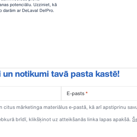
anas potenciālu. Uzziniet, kā
o darām ar DeLaval DelPro.
i un notikumi tavā pasta kastē!
E-pasts
*
n citus mārketinga materiālus e-pastā, kā arī apstiprinu s
kurā brīdī, klikšķinot uz atteikšanās linka lapas apakšā.
Še