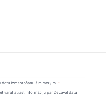
avu datu izmantošanu šim mērķim.
it
varat atrast informāciju par DeLaval datu