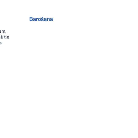
Barošana
em,
ā tie
s