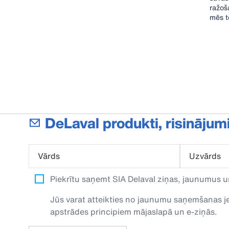
ražoš
mēs t
DeLaval produkti, risinājum
Vārds
Uzvārds
Piekrītu saņemt SIA Delaval ziņas, jaunumus u
Jūs varat atteikties no jaunumu saņemšanas jeb
apstrādes principiem mājaslapā un e-ziņās.