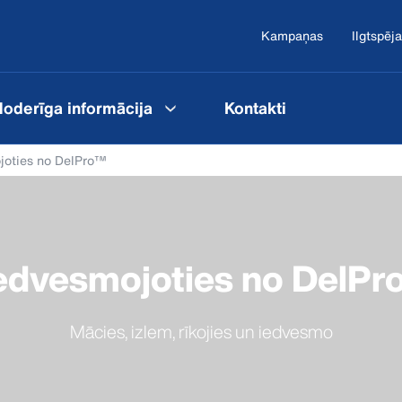
Kampaņas
Ilgtspēja
oderīga informācija
Kontakti
joties no DelPro™
edvesmojoties no DelPr
Mācies, izlem, rīkojies un iedvesmo