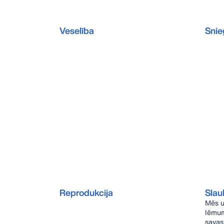
Veselība
Sni
Reprodukcija
Slau
Mēs u
lēmum
savas