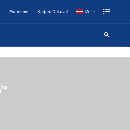
Par mums
Karjera DeLaval
LV
o™