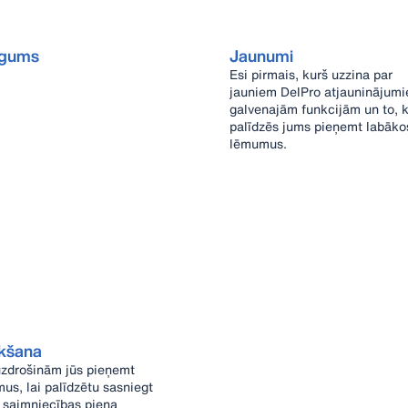
egums
Jaunumi
Esi pirmais, kurš uzzina par
jauniem DelPro atjauninājumi
galvenajām funkcijām un to, k
palīdzēs jums pieņemt labāko
lēmumus.
kšana
zdrošinām jūs pieņemt
us, lai palīdzētu sasniegt
 saimniecības piena