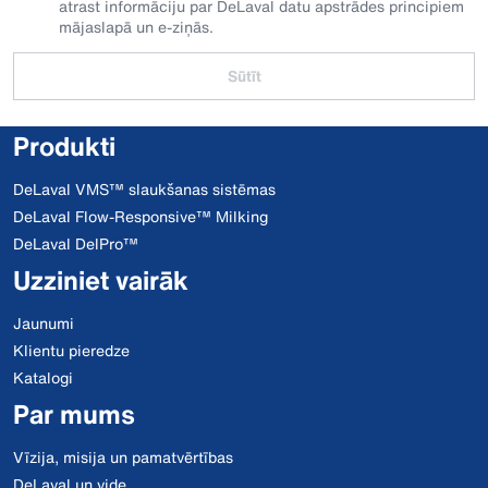
atrast informāciju par DeLaval datu apstrādes principiem
mājaslapā un e-ziņās.
Sūtīt
Produkti
DeLaval VMS™ slaukšanas sistēmas
DeLaval Flow-Responsive™ Milking
DeLaval DelPro™
Uzziniet vairāk
Jaunumi
Klientu pieredze
Katalogi
Par mums
Vīzija, misija un pamatvērtības
DeLaval un vide