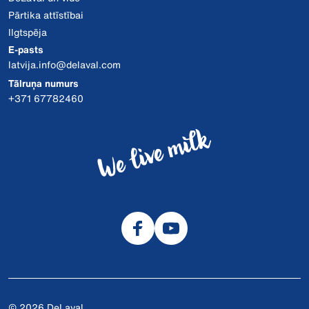
Pārtika attīstībai
Ilgtspēja
E-pasts
latvija.info@delaval.com
Tālruņa numurs
+371 67782460
© 2026 DeLaval