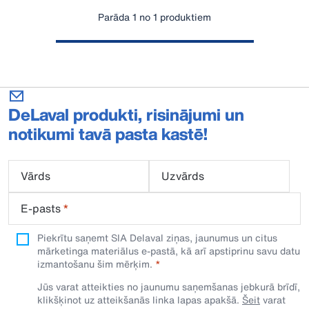
Parāda 1 no 1 produktiem
DeLaval produkti, risinājumi un
notikumi tavā pasta kastē!
Vārds
Uzvārds
E-pasts
*
Piekrītu saņemt SIA Delaval ziņas, jaunumus un citus
mārketinga materiālus e-pastā, kā arī apstiprinu savu datu
izmantošanu šim mērķim.
Jūs varat atteikties no jaunumu saņemšanas jebkurā brīdī,
klikšķinot uz atteikšanās linka lapas apakšā.
Šeit
varat