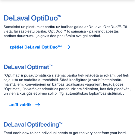
DeLaval OptiDuo™
Samaisiet un piestumiet barību uz barības galda ar DeLaval OptiDuo™. Tā
vietā, lai saspiestu barību, OptiDuo™ to saimaisa - palielinot apēstās
barības daudzumu, jo govis dod priekšroku svaigai barībai.
Izpētiet DeLaval OptiDuo™
DeLaval Optimat™
"Optimat" ir pusautomātiska sistēma: barība tiek ielādēta ar rokām, bet tiek
sajaukta un sadalīta automātiski. Šādā konfigūracija var būt stacionāru
maisītājiem, konveijeriem un barības izdalīšanas vagoniem. Iegādājoties
"Optimat", jūs varēsiet priecāties par daudziem ēdieniem, kas tiek piedāvāti,
un vienlaikus gūsiet pirmo soli pilnīgi automātiskas lopbarības sistēmai. .
Lasīt vairāk
DeLaval Optifeeding™
Feed each cow to her individual needs to get the very best from your herd.