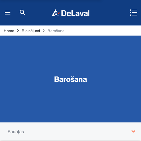
Home
Risinājumi
Barošana
Barošana
Sadaļas