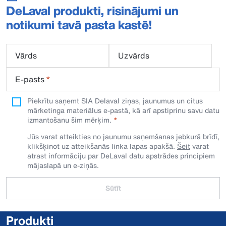
DeLaval produkti, risinājumi un
notikumi tavā pasta kastē!
Vārds
Uzvārds
E-pasts
*
Piekrītu saņemt SIA Delaval ziņas, jaunumus un citus
mārketinga materiālus e-pastā, kā arī apstiprinu savu datu
izmantošanu šim mērķim.
Jūs varat atteikties no jaunumu saņemšanas jebkurā brīdī,
klikšķinot uz atteikšanās linka lapas apakšā.
Šeit
varat
atrast informāciju par DeLaval datu apstrādes principiem
mājaslapā un e-ziņās.
Sūtīt
Produkti