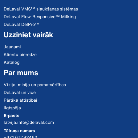
DeLaval VMS™ slaukšanas sistēmas
DeLaval Flow-Responsive™ Milking
DeLaval DelPro™
Uzziniet vairāk
Jaunumi
Klientu pieredze
Katalogi
Par mums
Vīzija, misija un pamatvērtības
DeLaval un vide
Pārtika attīstībai
Ilgtspēja
E-pasts
latvija.info@delaval.com
Tālruņa numurs
+371 67782460