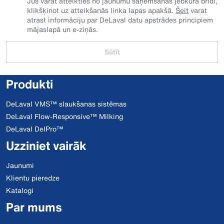
Jūs varat atteikties no jaunumu saņemšanas jebkurā brīdī,
klikšķinot uz atteikšanās linka lapas apakšā.
Šeit
varat
atrast informāciju par DeLaval datu apstrādes principiem
mājaslapā un e-ziņās.
Sūtīt
Produkti
DeLaval VMS™ slaukšanas sistēmas
DeLaval Flow-Responsive™ Milking
DeLaval DelPro™
Uzziniet vairāk
Jaunumi
Klientu pieredze
Katalogi
Par mums