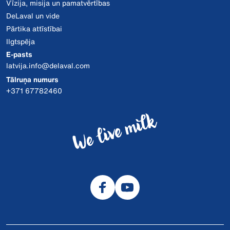
Vīzija, misija un pamatvērtības
DeLaval un vide
Pārtika attīstībai
Ilgtspēja
E-pasts
latvija.info@delaval.com
Tālruņa numurs
+371 67782460