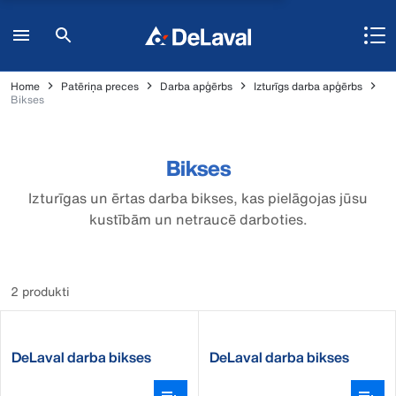
Home
Patēriņa preces
Darba apģērbs
Izturīgs darba apģērbs
Bikses
Bikses
Izturīgas un ērtas darba bikses, kas pielāgojas jūsu
kustībām un netraucē darboties.
2 produkti
DeLaval darba bikses
DeLaval darba bikses
sievietēm