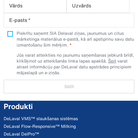
Vārds
Uzvārds
E-pasts
*
Piekrītu saņemt SIA Delaval ziņas, jaunumus un citus
mārketinga materiālus e-pastā, kā arī apstiprinu savu datu
izmantošanu šim mērķim.
Jūs varat atteikties no jaunumu saņemšanas jebkurā brīdī,
klikšķinot uz atteikšanās linka lapas apakšā.
Šeit
varat
atrast informāciju par DeLaval datu apstrādes principiem
mājaslapā un e-ziņās.
Sūtīt
Produkti
DeLaval VMS™ slaukšanas sistēmas
DeLaval Flow-Responsive™ Milking
DeLaval DelPro™