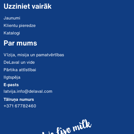
Uzziniet vairāk
Jaunumi
Klientu pieredze
Katalogi
Par mums
Vīzija, misija un pamatvērtības
DeLaval un vide
Pārtika attīstībai
Ilgtspēja
E-pasts
latvija.info@delaval.com
Tālruņa numurs
+371 67782460