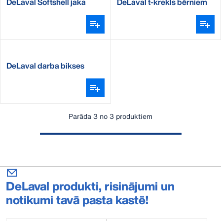
DeLaval Softshell jaka
DeLaval t-krekls bērniem
bērniem
DeLaval darba bikses
bērniem
Parāda 3 no 3 produktiem
DeLaval produkti, risinājumi un
notikumi tavā pasta kastē!