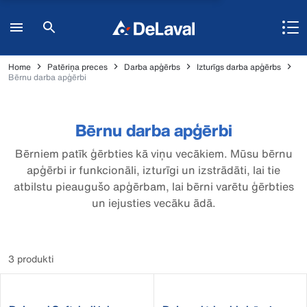
Home
Patēriņa preces
Darba apģērbs
Izturīgs darba apģērbs
Bērnu darba apģērbi
Bērnu darba apģērbi
Bērniem patīk ģērbties kā viņu vecākiem. Mūsu bērnu
apģērbi ir funkcionāli, izturīgi un izstrādāti, lai tie
atbilstu pieaugušo apģērbam, lai bērni varētu ģērbties
un iejusties vecāku ādā.
3 produkti