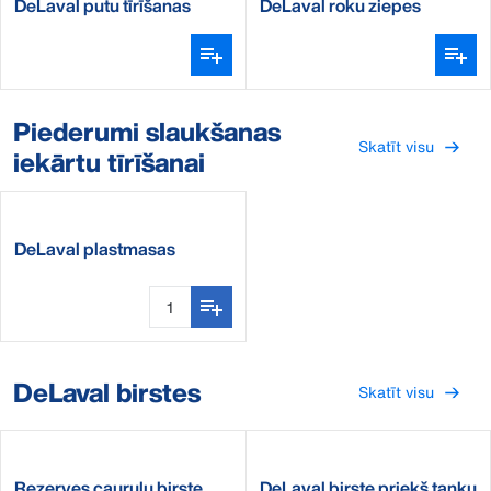
DeLaval putu tīrīšanas
DeLaval roku ziepes
līdzeklis
Piederumi slaukšanas
Skatīt visu
iekārtu tīrīšanai
DeLaval plastmasas
spainis
DeLaval birstes
Skatīt visu
Rezerves cauruļu birste
DeLaval birste priekš tanku