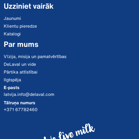
Uzziniet vairāk
Jaunumi
Klientu pieredze
Katalogi
Par mums
Vīzija, misija un pamatvērtības
DeLaval un vide
Pārtika attīstībai
Ilgtspēja
E-pasts
latvija.info@delaval.com
Tālruņa numurs
+371 67782460