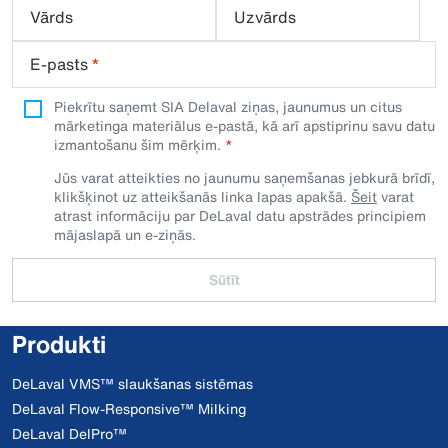
Vārds
Uzvārds
E-pasts
*
Piekrītu saņemt SIA Delaval ziņas, jaunumus un citus
mārketinga materiālus e-pastā, kā arī apstiprinu savu datu
izmantošanu šim mērķim.
Jūs varat atteikties no jaunumu saņemšanas jebkurā brīdī,
klikšķinot uz atteikšanās linka lapas apakšā.
Šeit
varat
atrast informāciju par DeLaval datu apstrādes principiem
mājaslapā un e-ziņās.
Sūtīt
Produkti
DeLaval VMS™ slaukšanas sistēmas
DeLaval Flow-Responsive™ Milking
DeLaval DelPro™