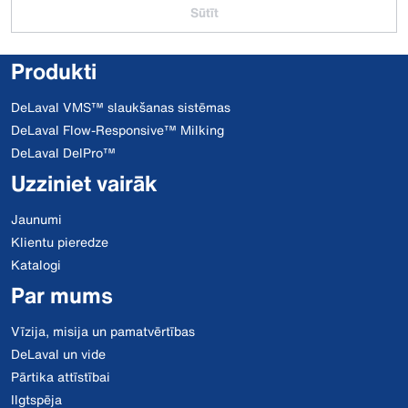
Sūtīt
Produkti
DeLaval VMS™ slaukšanas sistēmas
DeLaval Flow-Responsive™ Milking
DeLaval DelPro™
Uzziniet vairāk
Jaunumi
Klientu pieredze
Katalogi
Par mums
Vīzija, misija un pamatvērtības
DeLaval un vide
Pārtika attīstībai
Ilgtspēja