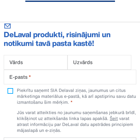
DeLaval produkti, risinājumi un
notikumi tavā pasta kastē!
Vārds
Uzvārds
E-pasts
*
Piekrītu saņemt SIA Delaval ziņas, jaunumus un citus
mārketinga materiālus e-pastā, kā arī apstiprinu savu datu
izmantošanu šim mērķim.
Jūs varat atteikties no jaunumu saņemšanas jebkurā brīdī,
klikšķinot uz atteikšanās linka lapas apakšā.
Šeit
varat
atrast informāciju par DeLaval datu apstrādes principiem
mājaslapā un e-ziņās.