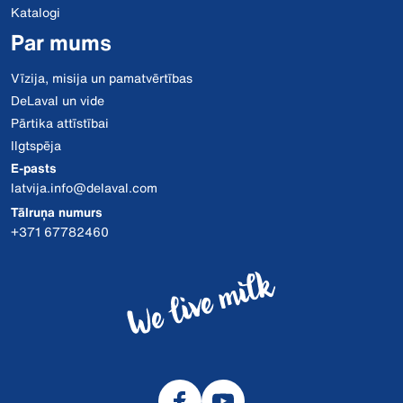
Katalogi
Par mums
Vīzija, misija un pamatvērtības
DeLaval un vide
Pārtika attīstībai
Ilgtspēja
E-pasts
latvija.info@delaval.com
Tālruņa numurs
+371 67782460