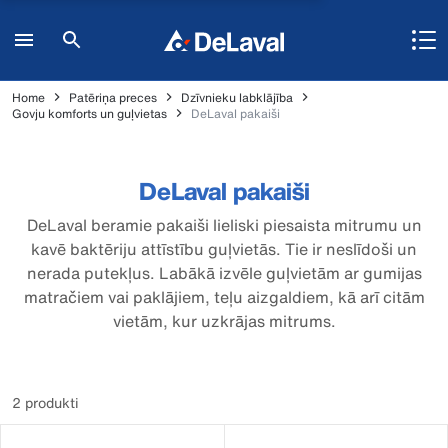
Home
Patēriņa preces
Dzīvnieku labklājība
Govju komforts un guļvietas
DeLaval pakaiši
DeLaval pakaiši
DeLaval beramie pakaiši lieliski piesaista mitrumu un
kavē baktēriju attīstību guļvietās. Tie ir neslīdoši un
nerada putekļus. Labākā izvēle guļvietām ar gumijas
matračiem vai paklājiem, teļu aizgaldiem, kā arī citām
vietām, kur uzkrājas mitrums.
2 produkti