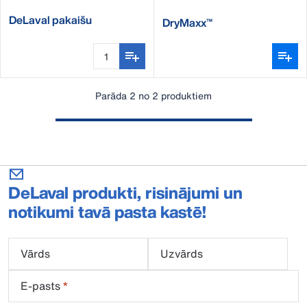
DeLaval pakaišu
DryMaxx™
izkliedētājs MBS19
Parāda 2 no 2 produktiem
DeLaval produkti, risinājumi un
notikumi tavā pasta kastē!
Vārds
Uzvārds
E-pasts
*