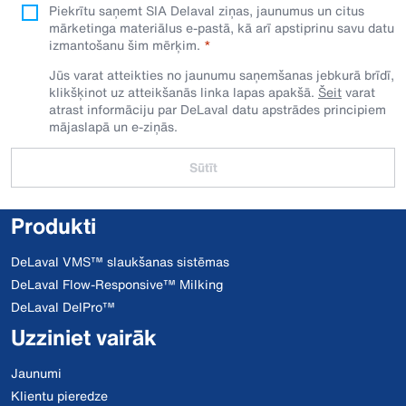
Piekrītu saņemt SIA Delaval ziņas, jaunumus un citus
mārketinga materiālus e-pastā, kā arī apstiprinu savu datu
izmantošanu šim mērķim.
Jūs varat atteikties no jaunumu saņemšanas jebkurā brīdī,
klikšķinot uz atteikšanās linka lapas apakšā.
Šeit
varat
atrast informāciju par DeLaval datu apstrādes principiem
mājaslapā un e-ziņās.
Sūtīt
Produkti
DeLaval VMS™ slaukšanas sistēmas
DeLaval Flow-Responsive™ Milking
DeLaval DelPro™
Uzziniet vairāk
Jaunumi
Klientu pieredze