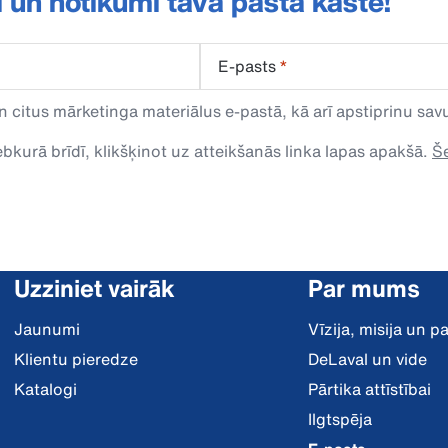
i un notikumi tavā pasta kastē!
E-pasts
*
n citus mārketinga materiālus e-pastā, kā arī apstiprinu s
kurā brīdī, klikšķinot uz atteikšanās linka lapas apakšā.
Še
Uzziniet vairāk
Par mums
Jaunumi
Vīzija, misija un 
Klientu pieredze
DeLaval un vide
Katalogi
Pārtika attīstībai
Ilgtspēja