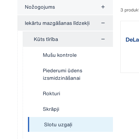
Nožogojums
3 produk
Iekārtu mazgāšanas līdzekļi
Kūts tīrība
DeLav
Mušu kontrole
Piederumi ūdens
izsmidzināšanai
Rokturi
Skrāpji
Slotu uzgaļi