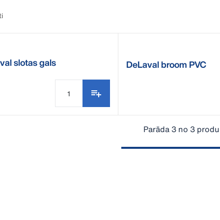
ti
al slotas gals
DeLaval broom PVC
Parāda 3 no 3 produ