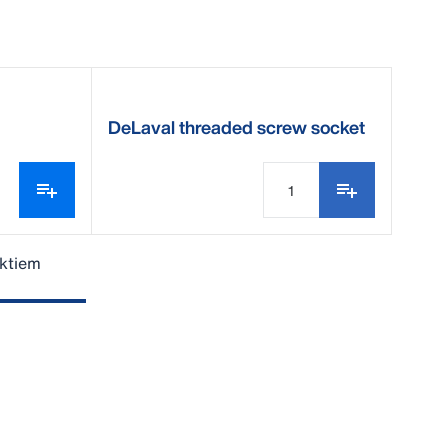
DeLaval threaded screw socket
for brooms
ktiem