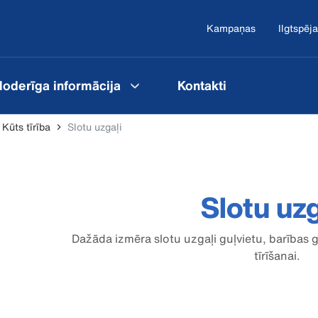
Kampaņas
Ilgtspēja
oderīga informācija
Kontakti
Kūts tīrība
Slotu uzgaļi
Slotu uzg
Dažāda izmēra slotu uzgaļi guļvietu, barības g
tīrīšanai.