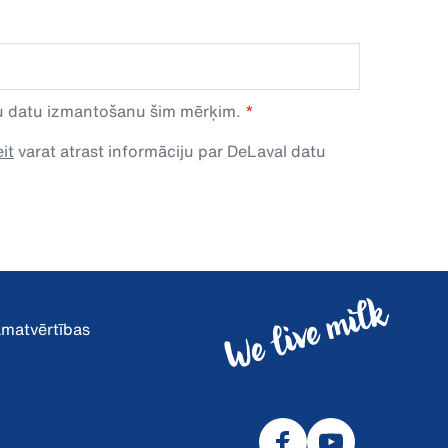
avu datu izmantošanu šim mērķim.
it
varat atrast informāciju par DeLaval datu
pamatvērtības