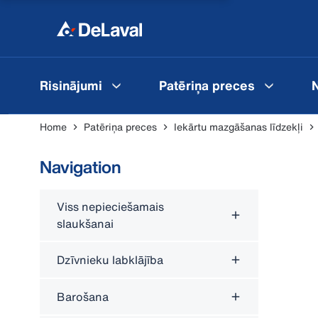
Risinājumi
Patēriņa preces
N
Home
Patēriņa preces
Iekārtu mazgāšanas līdzekļi
Navigation
Viss nepieciešamais
slaukšanai
Dzīvnieku labklājība
Barošana