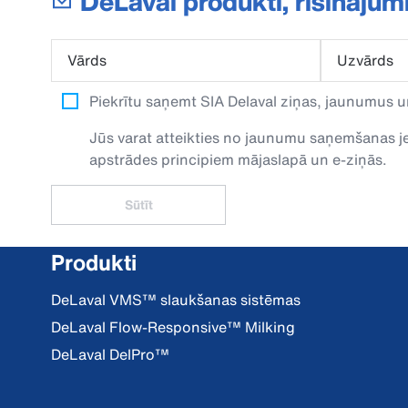
DeLaval produkti, risinājum
Vārds
Uzvārds
Piekrītu saņemt SIA Delaval ziņas, jaunumus u
Jūs varat atteikties no jaunumu saņemšanas jeb
apstrādes principiem mājaslapā un e-ziņās.
Sūtīt
Produkti
DeLaval VMS™ slaukšanas sistēmas
DeLaval Flow-Responsive™ Milking
DeLaval DelPro™