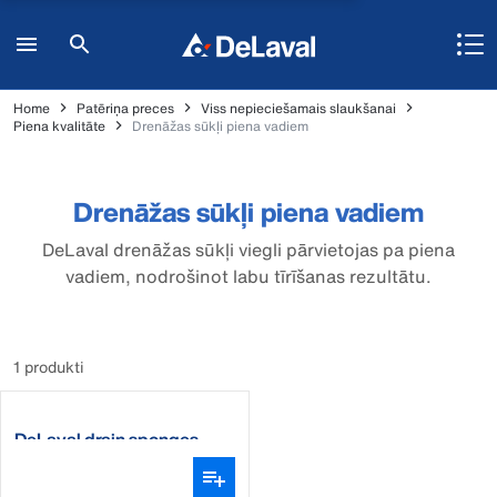
Home
Patēriņa preces
Viss nepieciešamais slaukšanai
Piena kvalitāte
Drenāžas sūkļi piena vadiem
Drenāžas sūkļi piena vadiem
DeLaval drenāžas sūkļi viegli pārvietojas pa piena
vadiem, nodrošinot labu tīrīšanas rezultātu.
1 produkti
DeLaval drain sponges