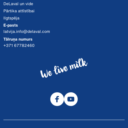
DeLaval un vide
Pārtika attīstībai
Ilgtspēja
E-pasts
latvija.info@delaval.com
Tālruņa numurs
+371 67782460