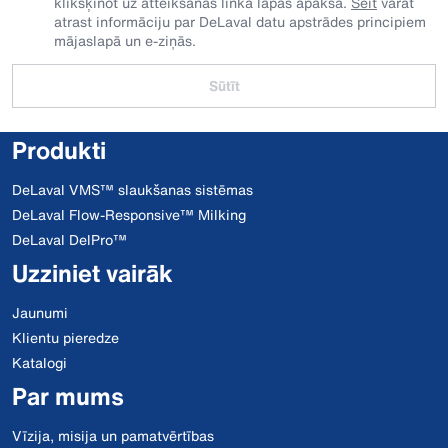
klikšķinot uz atteikšanās linka lapas apakšā.
Šeit
varat
atrast informāciju par DeLaval datu apstrādes principiem
mājaslapā un e-ziņās.
Sūtīt
Produkti
DeLaval VMS™ slaukšanas sistēmas
DeLaval Flow-Responsive™ Milking
DeLaval DelPro™
Uzziniet vairāk
Jaunumi
Klientu pieredze
Katalogi
Par mums
Vīzija, misija un pamatvērtības