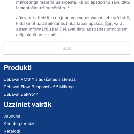
mārketinga materiālus e-pastā, kā arī apstiprinu savu datu
izmantošanu šim mērķim.
Jūs varat atteikties no jaunumu saņemšanas jebkurā brīdī,
klikšķinot uz atteikšanās linka lapas apakšā.
Šeit
varat
atrast informāciju par DeLaval datu apstrādes principiem
mājaslapā un e-ziņās.
Sūtīt
Produkti
DeLaval VMS™ slaukšanas sistēmas
DeLaval Flow-Responsive™ Milking
DeLaval DelPro™
Uzziniet vairāk
Jaunumi
Klientu pieredze
Katalogi