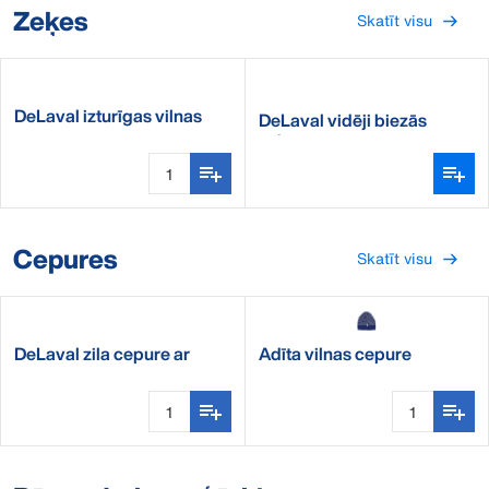
Zeķes
Skatīt visu
DeLaval izturīgas vilnas
DeLaval vidēji biezās
zeķes
zeķes
Cepures
Skatīt visu
DeLaval zila cepure ar
Adīta vilnas cepure
nagu