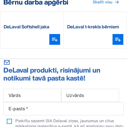
Bērnu darba apģērbi
Skatīt visu
DeLaval Softshell jaka
DeLaval t-krekls bērniem
bērniem
DeLaval produkti, risinājumi un
notikumi tavā pasta kastē!
Vārds
Uzvārds
E-pasts
*
Piekrītu saņemt SIA Delaval ziņas, jaunumus un citus
mārketinga materiālus e-pastā, kā arī apstiprinu savu datu