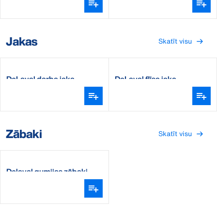
Jakas
Skatīt visu
DeLaval darba jaka
DeLaval flīsa jaka
Zābaki
Skatīt visu
Delaval gumijas zābaki