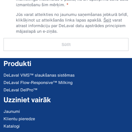
izmantošanu šim mērķim.
Jūs varat atteikties no jaunumu saņemšanas jebkurā brīdī,
klikšķinot uz atteikšanās linka lapas apakšā.
Šeit
varat
atrast informāciju par DeLaval datu apstrādes principiem
mājaslapā un e-ziņās.
Sūtīt
Produkti
DeLaval VMS™ slaukšanas sistēmas
DeLaval Flow-Responsive™ Milking
DeLaval DelPro™
Uzziniet vairāk
Jaunumi
Klientu pieredze
Katalogi