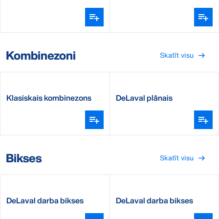
sievietēm
Kombinezoni
Skatīt visu
Klasiskais kombinezons
DeLaval plānais
kombinezons
Bikses
Skatīt visu
DeLaval darba bikses
DeLaval darba bikses
sievietēm