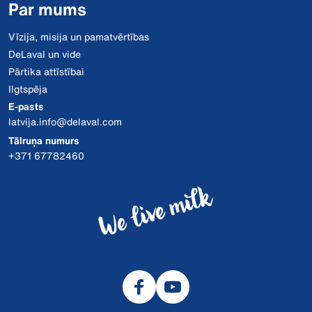
Par mums
Vīzija, misija un pamatvērtības
DeLaval un vide
Pārtika attīstībai
Ilgtspēja
E-pasts
latvija.info@delaval.com
Tālruņa numurs
+371 67782460