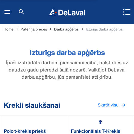
Home
Patēriņa preces
Darba apģērbs
Izturīgs darba apģērbs
Izturīgs darba apģērbs
Īpaši izstrādāts darbam piensaimniecībā, balstoties uz
daudzu gadu pieredzi šajā nozarē. Valkājot DeLaval
darba apģērbu, jūs pamanīsiet atšķirību.
Krekli slaukšanai
Skatīt visu
Polo t-krekls priekš
Funkcionālais T-Krekls