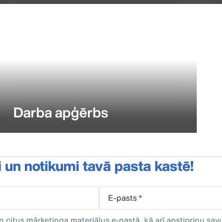
Darba apģērbs
i un notikumi tavā pasta kastē!
E-pasts
*
n citus mārketinga materiālus e-pastā, kā arī apstiprinu s