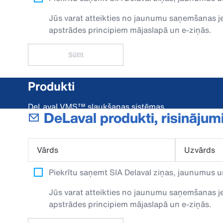
Jūs varat atteikties no jaunumu saņemšanas jeb
apstrādes principiem mājaslapā un e-ziņās.
Sūtīt
Produkti
DeLaval VMS™ slaukšanas sistēmas
DeLaval produkti, risinājum
DeLaval Flow-Responsive™ Milking
DeLaval DelPro™
Vārds
Uzvārds
Piekrītu saņemt SIA Delaval ziņas, jaunumus u
Jūs varat atteikties no jaunumu saņemšanas jeb
apstrādes principiem mājaslapā un e-ziņās.