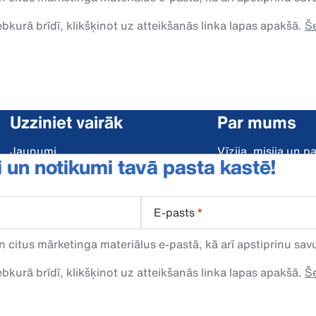
kurā brīdī, klikšķinot uz atteikšanās linka lapas apakšā.
Še
Uzziniet vairāk
Par mums
Jaunumi
Vīzija, misija un 
i un notikumi tavā pasta kastē!
Klientu pieredze
DeLaval un vide
Katalogi
Pārtika attīstībai
E-pasts
*
Ilgtspēja
E-pasts
n citus mārketinga materiālus e-pastā, kā arī apstiprinu s
latvija.info@delav
kurā brīdī, klikšķinot uz atteikšanās linka lapas apakšā.
Še
Tālruņa numurs
+371 67782460