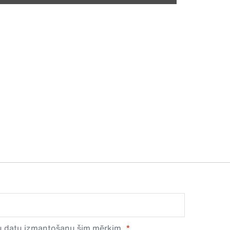
avu datu izmantošanu šim mērķim.