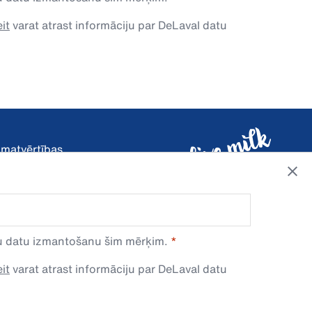
it
varat atrast informāciju par DeLaval datu
pamatvērtības
avu datu izmantošanu šim mērķim.
al.com
it
varat atrast informāciju par DeLaval datu