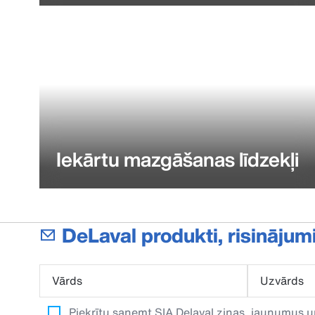
Iekārtu mazgāšanas līdzekļi
DeLaval produkti, risinājum
Vārds
Uzvārds
Piekrītu saņemt SIA Delaval ziņas, jaunumus u