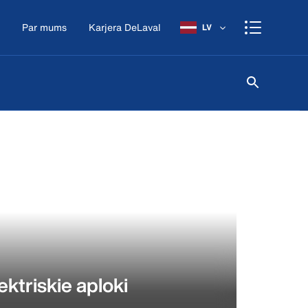
Par mums
Karjera DeLaval
LV
ektriskie aploki