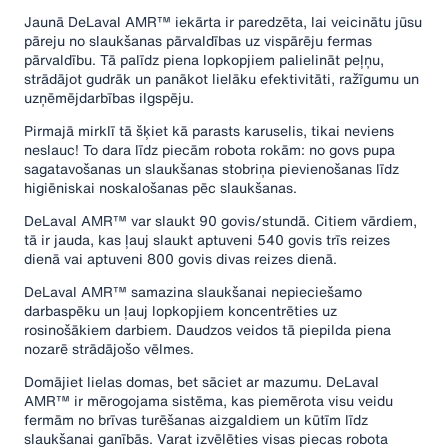
Jaunā DeLaval AMR™ iekārta ir paredzēta, lai veicinātu jūsu
pāreju no slaukšanas pārvaldības uz vispārēju fermas
pārvaldību. Tā palīdz piena lopkopjiem palielināt peļņu,
strādājot gudrāk un panākot lielāku efektivitāti, ražīgumu un
uzņēmējdarbības ilgspēju.
Pirmajā mirklī tā šķiet kā parasts karuselis, tikai neviens
neslauc! To dara līdz piecām robota rokām: no govs pupa
sagatavošanas un slaukšanas stobriņa pievienošanas līdz
higiēniskai noskalošanas pēc slaukšanas.
DeLaval AMR™ var slaukt 90 govis/stundā. Citiem vārdiem,
tā ir jauda, kas ļauj slaukt aptuveni 540 govis trīs reizes
dienā vai aptuveni 800 govis divas reizes dienā.
DeLaval AMR™ samazina slaukšanai nepieciešamo
darbaspēku un ļauj lopkopjiem koncentrēties uz
rosinošākiem darbiem. Daudzos veidos tā piepilda piena
nozarē strādājošo vēlmes.
Domājiet lielas domas, bet sāciet ar mazumu. DeLaval
AMR™ ir mērogojama sistēma, kas piemērota visu veidu
fermām no brīvas turēšanas aizgaldiem un kūtīm līdz
slaukšanai ganībās. Varat izvēlēties visas piecas robota