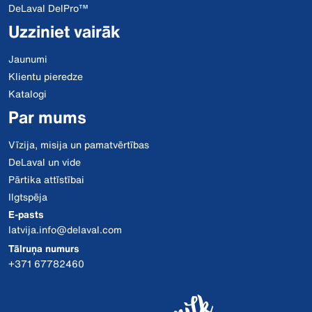
DeLaval DelPro™
Uzziniet vairāk
Jaunumi
Klientu pieredze
Katalogi
Par mums
Vīzija, misija un pamatvērtības
DeLaval un vide
Pārtika attīstībai
Ilgtspēja
E-pasts
latvija.info@delaval.com
Tālruņa numurs
+371 67782460