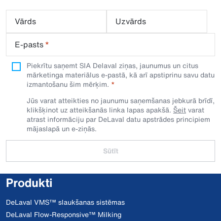
Vārds
Uzvārds
E-pasts
*
Piekrītu saņemt SIA Delaval ziņas, jaunumus un citus
mārketinga materiālus e-pastā, kā arī apstiprinu savu datu
izmantošanu šim mērķim.
Jūs varat atteikties no jaunumu saņemšanas jebkurā brīdī,
klikšķinot uz atteikšanās linka lapas apakšā.
Šeit
varat
atrast informāciju par DeLaval datu apstrādes principiem
mājaslapā un e-ziņās.
Sūtīt
Produkti
DeLaval VMS™ slaukšanas sistēmas
DeLaval Flow-Responsive™ Milking