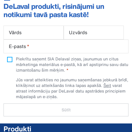
DeLaval produkti, risinājumi un
notikumi tavā pasta kastē!
Vārds
Uzvārds
E-pasts
*
Piekrītu saņemt SIA Delaval ziņas, jaunumus un citus
mārketinga materiālus e-pastā, kā arī apstiprinu savu datu
izmantošanu šim mērķim.
Jūs varat atteikties no jaunumu saņemšanas jebkurā brīdī,
klikšķinot uz atteikšanās linka lapas apakšā.
Šeit
varat
atrast informāciju par DeLaval datu apstrādes principiem
mājaslapā un e-ziņās.
Sūtīt
Produkti