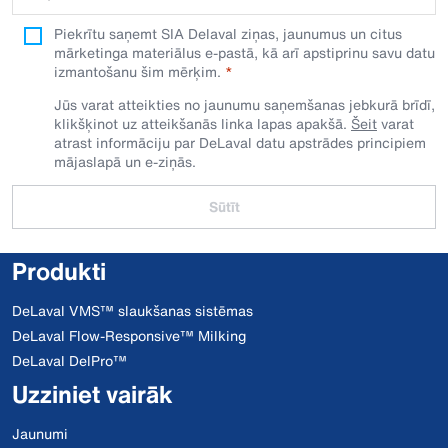
Piekrītu saņemt SIA Delaval ziņas, jaunumus un citus
mārketinga materiālus e-pastā, kā arī apstiprinu savu datu
izmantošanu šim mērķim.
Jūs varat atteikties no jaunumu saņemšanas jebkurā brīdī,
klikšķinot uz atteikšanās linka lapas apakšā.
Šeit
varat
atrast informāciju par DeLaval datu apstrādes principiem
mājaslapā un e-ziņās.
Sūtīt
Produkti
DeLaval VMS™ slaukšanas sistēmas
DeLaval Flow-Responsive™ Milking
DeLaval DelPro™
Uzziniet vairāk
Jaunumi