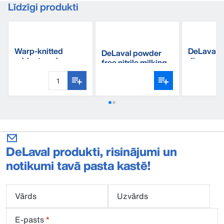
Līdzīgi produkti
Warp-knitted
DeLaval t
DeLaval powder
udder towel
dispensin
free nitrile milking
gloves
DeLaval produkti, risinājumi un
notikumi tavā pasta kastē!
Vārds
Uzvārds
E-pasts
*