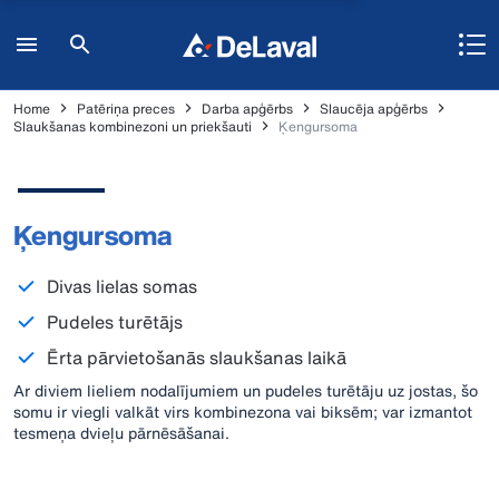
Home
Patēriņa preces
Darba apģērbs
Slaucēja apģērbs
Slaukšanas kombinezoni un priekšauti
Ķengursoma
Ķengursoma
Divas lielas somas
Pudeles turētājs
Ērta pārvietošanās slaukšanas laikā
Ar diviem lieliem nodalījumiem un pudeles turētāju uz jostas, šo
somu ir viegli valkāt virs kombinezona vai biksēm; var izmantot
tesmeņa dvieļu pārnēsāšanai.