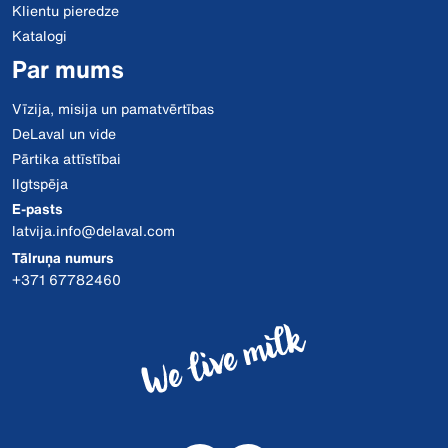
Klientu pieredze
Katalogi
Par mums
Vīzija, misija un pamatvērtības
DeLaval un vide
Pārtika attīstībai
Ilgtspēja
E-pasts
latvija.info@delaval.com
Tālruņa numurs
+371 67782460