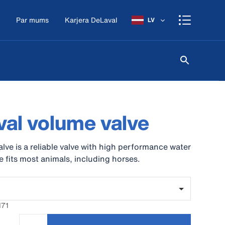
Par mums
Karjera DeLaval
LV
al volume valve
lve is a reliable valve with high performance water
e fits most animals, including horses.
171