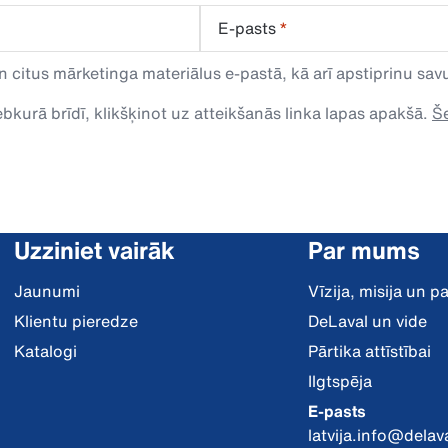
E-pasts
*
n citus mārketinga materiālus e-pastā, kā arī apstiprinu s
kurā brīdī, klikšķinot uz atteikšanās linka lapas apakšā.
Še
Uzziniet vairāk
Par mums
Jaunumi
Vīzija, misija un 
Klientu pieredze
DeLaval un vide
Katalogi
Pārtika attīstībai
Ilgtspēja
E-pasts
latvija.info@delav