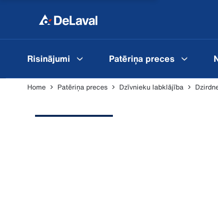
Risinājumi
Patēriņa preces
N
Home
Patēriņa preces
Dzīvnieku labklājība
Dzirdn