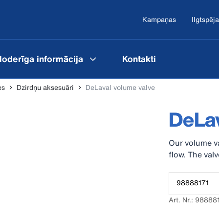
Kampaņas
Ilgtspēja
oderīga informācija
Kontakti
es
Dzirdņu aksesuāri
DeLaval volume valve
DeLav
Our volume va
flow. The valv
98888171
Art. Nr.: 98888