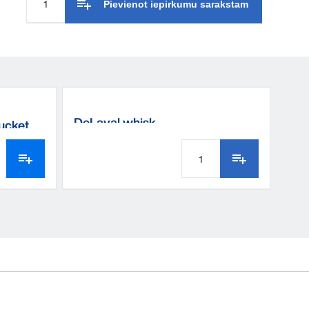
Pievienot iepirkumu sarakstam
DeLaval whisk
bucket