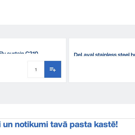
Fly curtain C210
DeLaval stainless steel 
i un notikumi tavā pasta kastē!