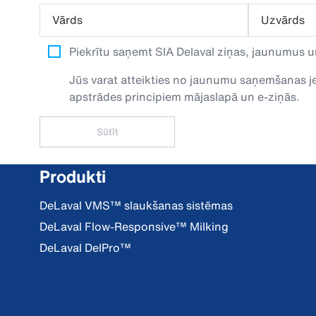
Vārds
Uzvārds
Piekrītu saņemt SIA Delaval ziņas, jaunumus u
Jūs varat atteikties no jaunumu saņemšanas jeb
apstrādes principiem mājaslapā un e-ziņās.
Sūtīt
Produkti
DeLaval VMS™ slaukšanas sistēmas
DeLaval Flow-Responsive™ Milking
DeLaval DelPro™