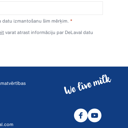
avu datu izmantošanu šim mērķim.
it
varat atrast informāciju par DeLaval datu
pamatvērtības
al.com