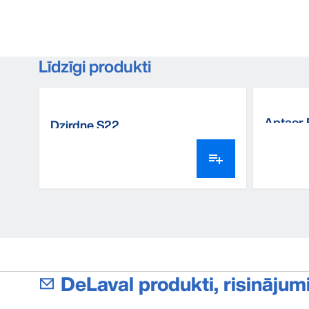
Līdzīgi produkti
Aptaor 
Dzirdne S22
DeLaval produkti, risinājum