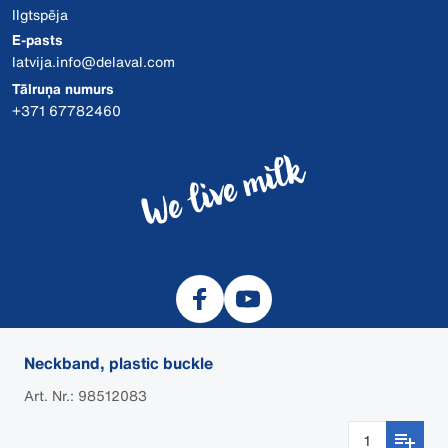
Ilgtspēja
E-pasts
latvija.info@delaval.com
Tālruņa numurs
+371 67782460
Neckband, plastic buckle
Art. Nr.: 98512083
© 2026 DeLaval
Sīkdatnes