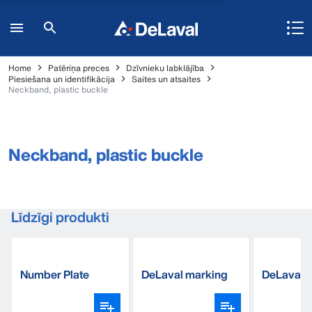
Home
Patēriņa preces
Dzīvnieku labklājība
Piesiešana un identifikācija
Saites un atsaites
Neckband, plastic buckle
Neckband, plastic buckle
Līdzīgi produkti
Number Plate
DeLaval marking
DeLaval 
spray
band, pla