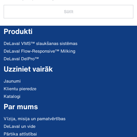
Sūtīt
Produkti
DeLaval VMS™ slaukšanas sistēmas
DeLaval Flow-Responsive™ Milking
DeLaval DelPro™
Uzziniet vairāk
Jaunumi
Klientu pieredze
Katalogi
Par mums
Vīzija, misija un pamatvērtības
DeLaval un vide
Pārtika attīstībai