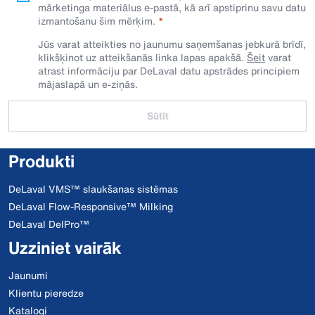
mārketinga materiālus e-pastā, kā arī apstiprinu savu datu
izmantošanu šim mērķim.
Jūs varat atteikties no jaunumu saņemšanas jebkurā brīdī,
klikšķinot uz atteikšanās linka lapas apakšā.
Šeit
varat
atrast informāciju par DeLaval datu apstrādes principiem
mājaslapā un e-ziņās.
Sūtīt
Produkti
DeLaval VMS™ slaukšanas sistēmas
DeLaval Flow-Responsive™ Milking
DeLaval DelPro™
Uzziniet vairāk
Jaunumi
Klientu pieredze
Katalogi