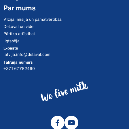
Par mums
Vīzija, misija un pamatvērtības
DeLaval un vide
Pārtika attīstībai
Ilgtspēja
E-pasts
latvija.info@delaval.com
Tālruņa numurs
+371 67782460