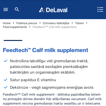
Home
Patēriņa preces
Dzīvnieku labklājība
Teļiem
Feed supplements
Feedtech™ Calf milk supplement
Feedtech™ Calf milk supplement
Nodrošina labvēlīgu vidi gremošanas traktā,
pateicoties sastāvā esošajām pienksābajām
baktērijām un organiskajām skābēm.
Satur papildus E vitamīnu
Dekstroze - viegli sagremojams enerģijas avots
Feedtech™ Calf milk supplement - diētiska papildbarība teļiem
no pirmajām dzīves dienām līdz atšķiršanas vecumam. Calf milk
supplement veicina gremošanas trakta veselību un ir ieteicams