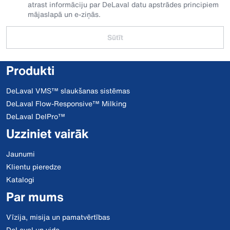
atrast informāciju par DeLaval datu apstrādes principiem
mājaslapā un e-ziņās.
Sūtīt
Produkti
DeLaval VMS™ slaukšanas sistēmas
DeLaval Flow-Responsive™ Milking
DeLaval DelPro™
Uzziniet vairāk
Jaunumi
Klientu pieredze
Katalogi
Par mums
Vīzija, misija un pamatvērtības
DeLaval un vide