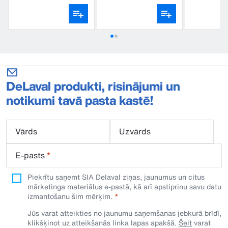
DeLaval produkti, risinājumi un
notikumi tavā pasta kastē!
Vārds
Uzvārds
E-pasts
*
Piekrītu saņemt SIA Delaval ziņas, jaunumus un citus
mārketinga materiālus e-pastā, kā arī apstiprinu savu datu
izmantošanu šim mērķim.
Jūs varat atteikties no jaunumu saņemšanas jebkurā brīdī,
klikšķinot uz atteikšanās linka lapas apakšā.
Šeit
varat