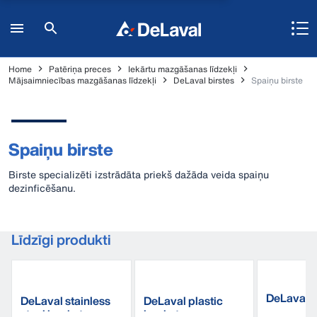
Home
Patēriņa preces
Iekārtu mazgāšanas līdzekļi
Mājsaimniecības mazgāšanas līdzekļi
DeLaval birstes
Spaiņu birste
Spaiņu birste
Birste specializēti izstrādāta priekš dažāda veida spaiņu
dezinficēšanu.
Līdzīgi produkti
DeLaval z
DeLaval stainless
DeLaval plastic
škidrums
steel bucket
bucket