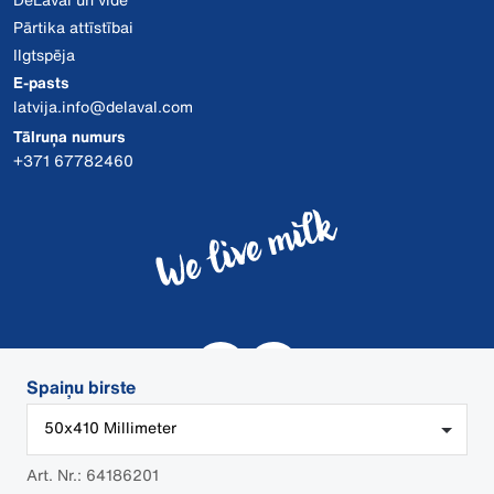
Pārtika attīstībai
Ilgtspēja
E-pasts
latvija.info@delaval.com
Tālruņa numurs
+371 67782460
Spaiņu birste
50x410 Millimeter
Art. Nr.: 64186201