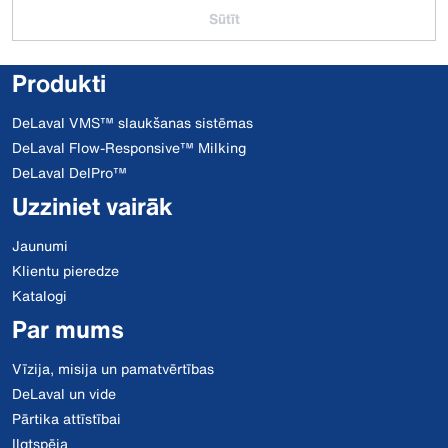
Sūtīt
Produkti
DeLaval VMS™ slaukšanas sistēmas
DeLaval Flow-Responsive™ Milking
DeLaval DelPro™
Uzziniet vairāk
Jaunumi
Klientu pieredze
Katalogi
Par mums
Vīzija, misija un pamatvērtības
DeLaval un vide
Pārtika attīstībai
Ilgtspēja