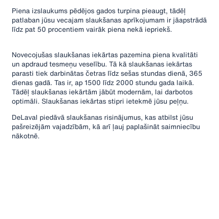
Piena izslaukums pēdējos gados turpina pieaugt, tādēļ
patlaban jūsu vecajam slaukšanas aprīkojumam ir jāapstrādā
līdz pat 50 procentiem vairāk piena nekā iepriekš.
Novecojušas slaukšanas iekārtas pazemina piena kvalitāti
un apdraud tesmeņu veselību. Tā kā slaukšanas iekārtas
parasti tiek darbinātas četras līdz sešas stundas dienā, 365
dienas gadā. Tas ir, ap 1500 līdz 2000 stundu gada laikā.
Tādēļ slaukšanas iekārtām jābūt modernām, lai darbotos
optimāli. Slaukšanas iekārtas stipri ietekmē jūsu peļņu.
DeLaval piedāvā slaukšanas risinājumus, kas atbilst jūsu
pašreizējām vajadzībām, kā arī ļauj paplašināt saimniecību
nākotnē.