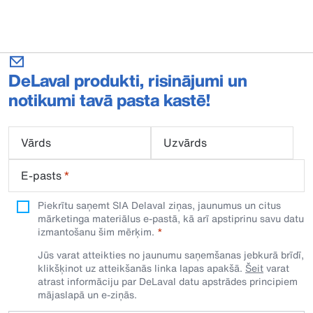
DeLaval produkti, risinājumi un
notikumi tavā pasta kastē!
Vārds
Uzvārds
E-pasts
*
Piekrītu saņemt SIA Delaval ziņas, jaunumus un citus
mārketinga materiālus e-pastā, kā arī apstiprinu savu datu
izmantošanu šim mērķim.
Jūs varat atteikties no jaunumu saņemšanas jebkurā brīdī,
klikšķinot uz atteikšanās linka lapas apakšā.
Šeit
varat
atrast informāciju par DeLaval datu apstrādes principiem
mājaslapā un e-ziņās.