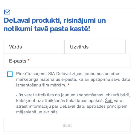
DeLaval produkti, risinājumi un
notikumi tavā pasta kastē!
Vārds
Uzvārds
E-pasts
*
Piekrītu saņemt SIA Delaval ziņas, jaunumus un citus
mārketinga materiālus e-pastā, kā arī apstiprinu savu datu
izmantošanu šim mērķim.
Jūs varat atteikties no jaunumu saņemšanas jebkurā brīdī,
klikšķinot uz atteikšanās linka lapas apakšā.
Šeit
varat
atrast informāciju par DeLaval datu apstrādes principiem
mājaslapā un e-ziņās.
Sūtīt