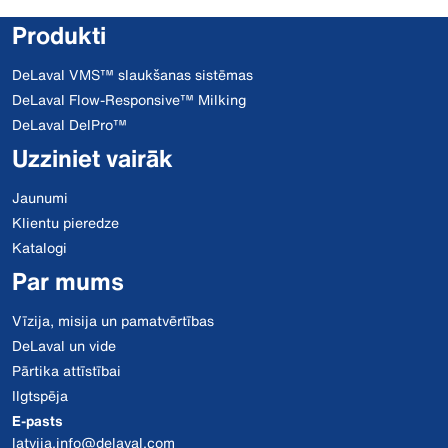
Produkti
DeLaval VMS™ slaukšanas sistēmas
DeLaval Flow-Responsive™ Milking
DeLaval DelPro™
Uzziniet vairāk
Jaunumi
Klientu pieredze
Katalogi
Par mums
Vīzija, misija un pamatvērtības
DeLaval un vide
Pārtika attīstībai
Ilgtspēja
E-pasts
latvija.info@delaval.com