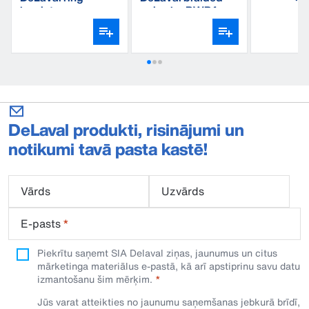
premium 
insulator
polywire BWP4
DeLaval produkti, risinājumi un
notikumi tavā pasta kastē!
Vārds
Uzvārds
E-pasts
*
Piekrītu saņemt SIA Delaval ziņas, jaunumus un citus
mārketinga materiālus e-pastā, kā arī apstiprinu savu datu
izmantošanu šim mērķim.
Jūs varat atteikties no jaunumu saņemšanas jebkurā brīdī,