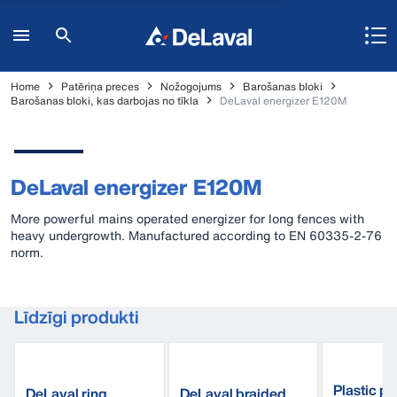
Home
Patēriņa preces
Nožogojums
Barošanas bloki
Barošanas bloki, kas darbojas no tīkla
DeLaval energizer E120M
DeLaval energizer E120M
More powerful mains operated energizer for long fences with
heavy undergrowth. Manufactured according to EN 60335-2-76
norm.
Līdzīgi produkti
Plastic po
DeLaval ring
DeLaval braided