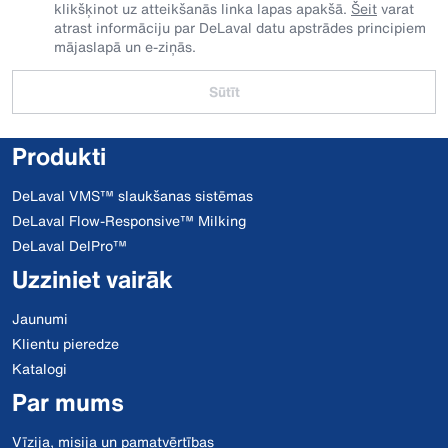
klikšķinot uz atteikšanās linka lapas apakšā.
Šeit
varat
atrast informāciju par DeLaval datu apstrādes principiem
mājaslapā un e-ziņās.
Sūtīt
Produkti
DeLaval VMS™ slaukšanas sistēmas
DeLaval Flow-Responsive™ Milking
DeLaval DelPro™
Uzziniet vairāk
Jaunumi
Klientu pieredze
Katalogi
Par mums
Vīzija, misija un pamatvērtības