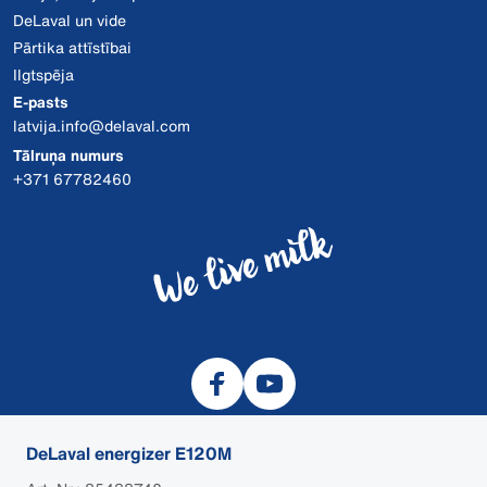
DeLaval un vide
Pārtika attīstībai
Ilgtspēja
E-pasts
latvija.info@delaval.com
Tālruņa numurs
+371 67782460
DeLaval energizer E120M