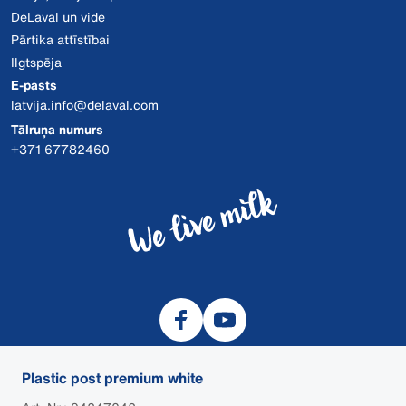
DeLaval un vide
Pārtika attīstībai
Ilgtspēja
E-pasts
latvija.info@delaval.com
Tālruņa numurs
+371 67782460
Plastic post premium white