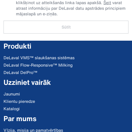
klikšķinot uz atteikšanās linka lapas apakšā.
Šeit
varat
atrast informāciju par DeLaval datu apstrādes principiem
mājaslapā un e-ziņās.
Sūtīt
Produkti
DeLaval VMS™ slaukšanas sistēmas
DeLaval Flow-Responsive™ Milking
DeLaval DelPro™
Uzziniet vairāk
Jaunumi
Klientu pieredze
Katalogi
Par mums
Vīzija, misija un pamatvērtības