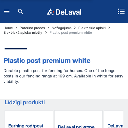
Home
Patēriņa preces
Nožogojums
Elektriskie aploki
Elektriskā aploka mietiņi
Plastic post premium white
Plastic post premium white
Durable plastic post for fencing for horses. One of the longer
posts in our fencing range at 169 cm. Available in white for easy
viability.
Līdzīgi produkti
Earhing rod/post
DeLaval e
DeLaval polyrope