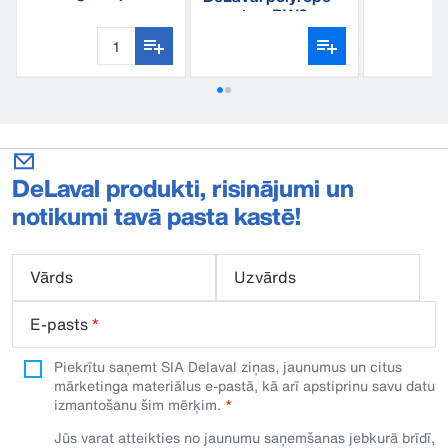
10M
premium BW6
DeLaval produkti, risinājumi un
notikumi tavā pasta kastē!
Vārds
Uzvārds
E-pasts
*
Piekrītu saņemt SIA Delaval ziņas, jaunumus un citus
mārketinga materiālus e-pastā, kā arī apstiprinu savu datu
izmantošanu šim mērķim.
Jūs varat atteikties no jaunumu saņemšanas jebkurā brīdī,