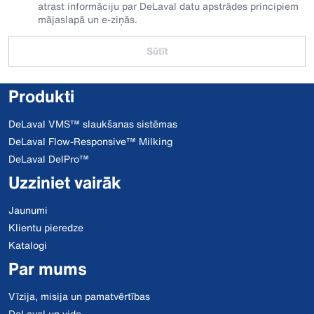
atrast informāciju par DeLaval datu apstrādes principiem
mājaslapā un e-ziņās.
Sūtīt
Produkti
DeLaval VMS™ slaukšanas sistēmas
DeLaval Flow-Responsive™ Milking
DeLaval DelPro™
Uzziniet vairāk
Jaunumi
Klientu pieredze
Katalogi
Par mums
Vīzija, misija un pamatvērtības
DeLaval un vide