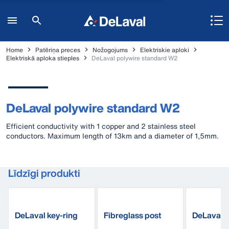
Home
Patēriņa preces
Nožogojums
Elektriskie aploki
Elektriskā aploka stieples
DeLaval polywire standard W2
DeLaval polywire standard W2
Efficient conductivity with 1 copper and 2 stainless steel
conductors. Maximum length of 13km and a diameter of 1,5mm.
Līdzīgi produkti
DeLaval key-ring
Fibreglass post
DeLaval w
fence tester
BWP110
connecto