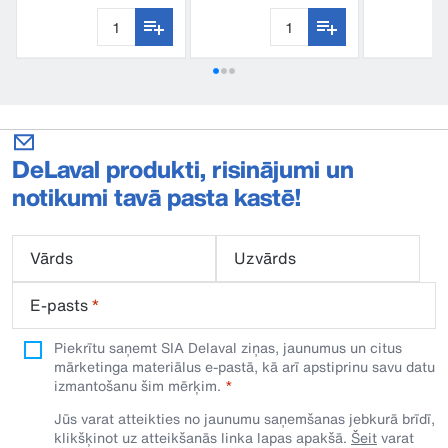
DeLaval produkti, risinājumi un
notikumi tavā pasta kastē!
Vārds
Uzvārds
E-pasts
*
Piekrītu saņemt SIA Delaval ziņas, jaunumus un citus
mārketinga materiālus e-pastā, kā arī apstiprinu savu datu
izmantošanu šim mērķim.
Jūs varat atteikties no jaunumu saņemšanas jebkurā brīdī,
klikšķinot uz atteikšanās linka lapas apakšā.
Šeit
varat