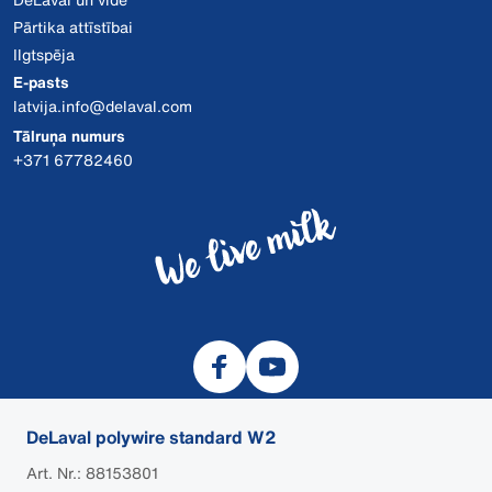
Pārtika attīstībai
Ilgtspēja
E-pasts
latvija.info@delaval.com
Tālruņa numurs
+371 67782460
DeLaval polywire standard W2
Art. Nr.: 88153801