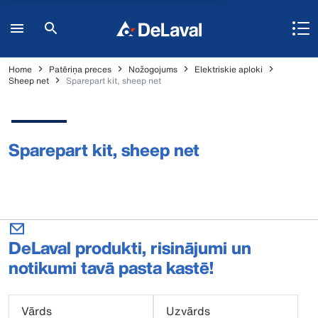
Home
Patēriņa preces
Nožogojums
Elektriskie aploki
Sheep net
Sparepart kit, sheep net
Sparepart kit, sheep net
DeLaval produkti, risinājumi un
notikumi tavā pasta kastē!
Vārds
Uzvārds