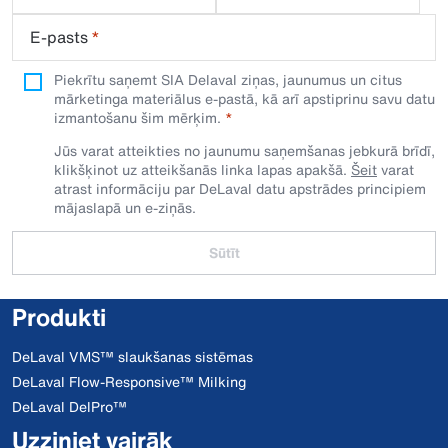
E-pasts
*
Piekrītu saņemt SIA Delaval ziņas, jaunumus un citus
mārketinga materiālus e-pastā, kā arī apstiprinu savu datu
izmantošanu šim mērķim.
Jūs varat atteikties no jaunumu saņemšanas jebkurā brīdī,
klikšķinot uz atteikšanās linka lapas apakšā.
Šeit
varat
atrast informāciju par DeLaval datu apstrādes principiem
mājaslapā un e-ziņās.
Sūtīt
Produkti
DeLaval VMS™ slaukšanas sistēmas
DeLaval Flow-Responsive™ Milking
DeLaval DelPro™
Uzziniet vairāk