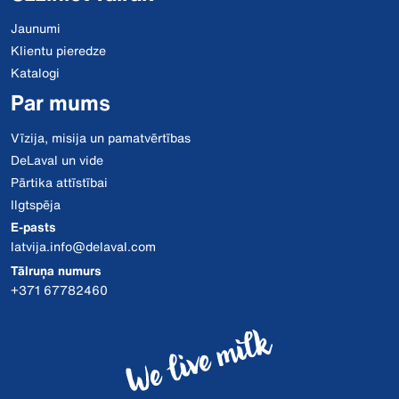
Jaunumi
Klientu pieredze
Katalogi
Par mums
Vīzija, misija un pamatvērtības
DeLaval un vide
Pārtika attīstībai
Ilgtspēja
E-pasts
latvija.info@delaval.com
Tālruņa numurs
+371 67782460