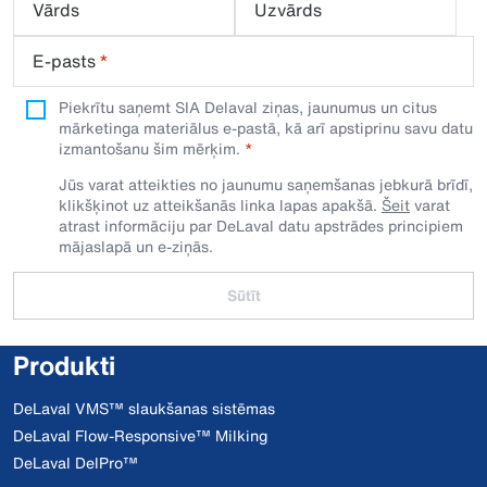
Vārds
Uzvārds
E-pasts
*
Piekrītu saņemt SIA Delaval ziņas, jaunumus un citus
mārketinga materiālus e-pastā, kā arī apstiprinu savu datu
izmantošanu šim mērķim.
Jūs varat atteikties no jaunumu saņemšanas jebkurā brīdī,
klikšķinot uz atteikšanās linka lapas apakšā.
Šeit
varat
atrast informāciju par DeLaval datu apstrādes principiem
mājaslapā un e-ziņās.
Sūtīt
Produkti
DeLaval VMS™ slaukšanas sistēmas
DeLaval Flow-Responsive™ Milking
DeLaval DelPro™