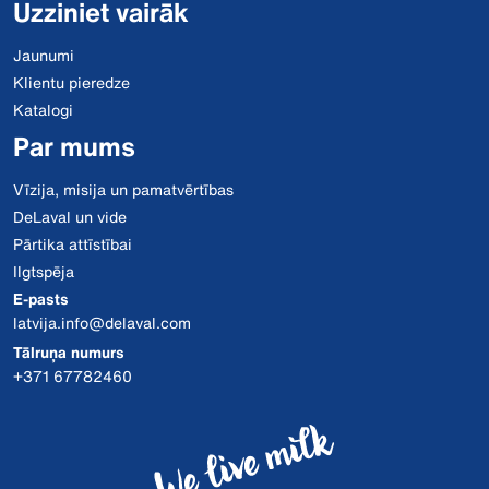
Uzziniet vairāk
Jaunumi
Klientu pieredze
Katalogi
Par mums
Vīzija, misija un pamatvērtības
DeLaval un vide
Pārtika attīstībai
Ilgtspēja
E-pasts
latvija.info@delaval.com
Tālruņa numurs
+371 67782460