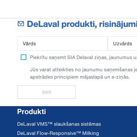
DeLaval produkti, risinājum
Vārds
Uzvārds
Piekrītu saņemt SIA Delaval ziņas, jaunumus u
Jūs varat atteikties no jaunumu saņemšanas jeb
apstrādes principiem mājaslapā un e-ziņās.
Sūtīt
Produkti
DeLaval VMS™ slaukšanas sistēmas
DeLaval Flow-Responsive™ Milking