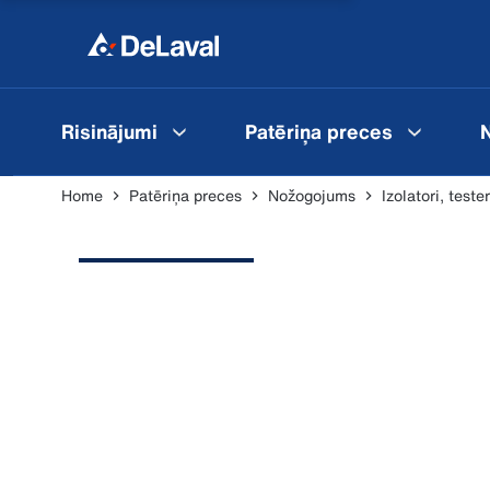
Risinājumi
Patēriņa preces
N
Home
Patēriņa preces
Nožogojums
Izolatori, teste