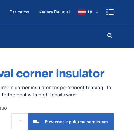
Par mums
Karjera DeLaval
LV
al corner insulator
rable corner insulator for permanent fencing. To
to the post with high tensile wire.
2430
Pievienot iepirkumu sarakstam