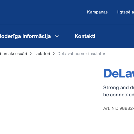
Kampaņas
Ilgtspēja
oderīga informācija
Kontakti
ri un aksesuāri
Izolatori
DeLaval corner insulator
DeLav
Strong and du
be connected 
Art. Nr.: 9888