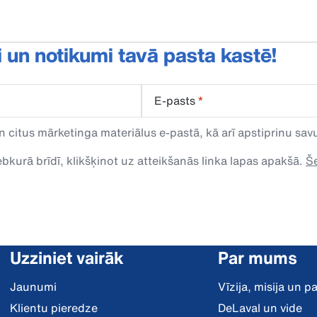
i un notikumi tavā pasta kastē!
E-pasts
*
n citus mārketinga materiālus e-pastā, kā arī apstiprinu s
kurā brīdī, klikšķinot uz atteikšanās linka lapas apakšā.
Še
Uzziniet vairāk
Par mums
Jaunumi
Vīzija, misija un 
Klientu pieredze
DeLaval un vide