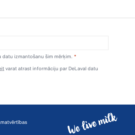
avu datu izmantošanu šim mērķim.
it
varat atrast informāciju par DeLaval datu
pamatvērtības